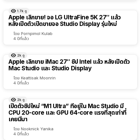
1.7k
ดู
Apple เลิกขาย! จอ LG UltraFine 5K 27″ แล้ว
หลังเปิดตัวเปิดขายจอ Studio Display รุ่นใหม่
โดย
Pornpimol Kulab
4 ปีที่แล้ว
2k
ดู
Apple เลิกขาย iMac 27″ ชิป Intel แล้ว หลังเปิดตัว
Mac Studio และ Studio Display
โดย
Keattisak Moonrin
4 ปีที่แล้ว
2k
ดู
เปิดตัวชิปใหม่ “M1 Ultra” ที่อยู่ใน Mac Studio มี
CPU 20-core และ GPU 64-core แรงที่สุดเท่าที่
เคยมีมา
โดย
Nooknick Yanika
4 ปีที่แล้ว