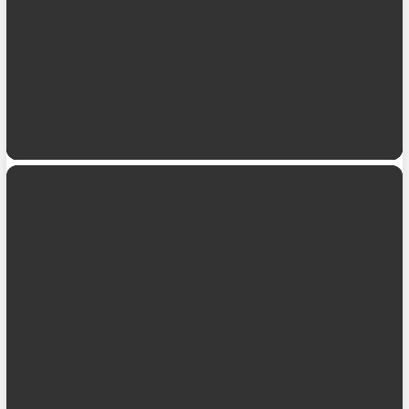
Apple ยังมีแผนเปิดตัว Mac รุ่นใหม่ เพิ่มอีก
ในปี 2026 นี้