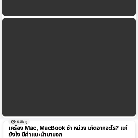
แนะนำเกมน่าเล่นบน Mac บางเกมเล่นฟรี!
Apple เปิดตัว Mac Studio ใหม่ Mac ที่ทรงพลังที่สุด
เท่าที่เคยมีมาด้วยชิป M4 Max และ M3 Ultra ใหม่
6.8k
ดู
ผลลัพธ์
เครื่อง Mac, MacBook ช้า หน่วง เกิดจากอะไร? แก้
ทั้งหมด
ยังไง มีคำแนะนำมาบอก