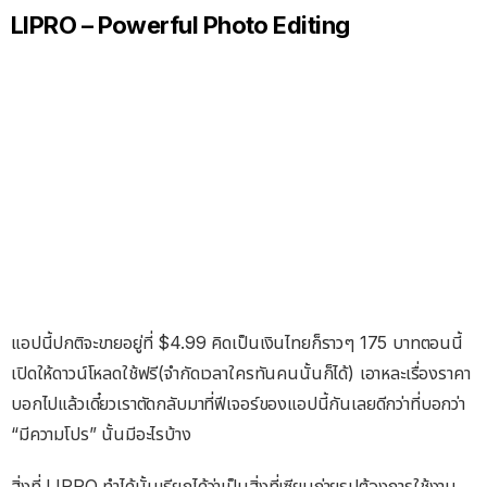
LIPRO – Powerful Photo Editing
แอปนี้ปกติจะขายอยู่ที่ $4.99 คิดเป็นเงินไทยก็ราวๆ 175 บาทตอนนี้
เปิดให้ดาวน์โหลดใช้ฟรี(จำกัดเวลาใครทันคนนั้นก็ได้) เอาหละเรื่องราคา
บอกไปแล้วเดี๋ยวเราตัดกลับมาที่ฟีเจอร์ของแอปนี้กันเลยดีกว่าที่บอกว่า
“มีความโปร” นั้นมีอะไรบ้าง
สิ่งที่ LIPRO ทำได้นั้นเรียกได้ว่าเป็นสิ่งที่เซียนถ่ายรูปต้องการใช้งาน