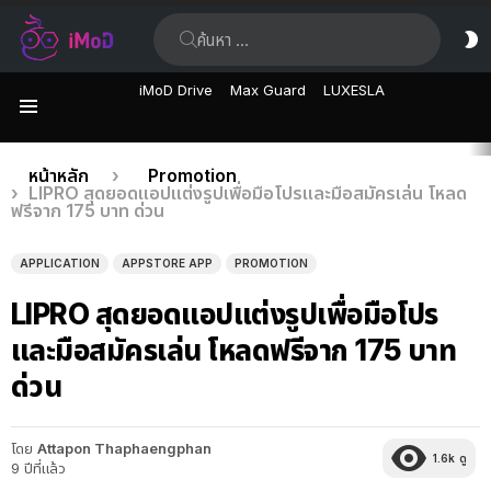
ค้นหา:
ส
ผิ
iMoD Drive
Max Guard
LUXESLA
เมนู
เรื่อง
คุณอยู่ที่นี่:
หน้าหลัก
Promotion
LIPRO สุดยอดแอปแต่งรูปเพื่อมือโปรและมือสมัครเล่น​ โหลด
ล่าสุด
ฟรีจาก 175 บาท ด่วน
APPLICATION
APPSTORE APP
PROMOTION
LIPRO สุดยอดแอปแต่งรูปเพื่อมือโปร
และมือสมัครเล่น​ โหลดฟรีจาก 175 บาท
ด่วน
โดย
Attapon Thaphaengphan
1.6k
ดู
9 ปีที่แล้ว