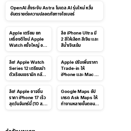
OpenAI สั่งระงับ Astra โมเดล AI รุ่นใหม่ หวั่น
อันตรายต่อความปลอดภัยทางไซเบอร์
Apple เตรียม ยก
ลือ iPhone Ultra มี
เครื่องดีไซน์ Apple
2 สีให้เลือก สีเงิน และ
Watch ครั้งใหญ่ อาจ
สีน้ำเงินเข้ม
มีรุ่นหน้าจอทรงกลม
และรุ่นที่ไม่มีหน้าจอ
ลือ! Apple Watch
Apple ปรับเพิ่มราคา
Series 12 เตรียมนำ
Trade-in ให้
ตัวเรือนเซรามิก กลับ
iPhone และ Mac ใน
มา
สหรัฐฯ
ลือ! Apple อาจขึ้น
Google Maps อัป
ราคา iPhone 17 เร็ว
เกรด Ask Maps ให้
สุดวันจันทร์นี้ (10 ส.ค.
ทำงานหลายขั้นตอนได้
2026)
เช่น สั่งอาหาร,
ติดตามขนส่ง
สาธารณะ