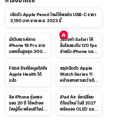
กำลังมาแรง
เปิดตัว Apple Pencil ใหม่ใช้พอร์ต USB-C ราคา
3,190 บาท ขาย พ.ย. 2023 นี้
นักวิเคราะห์คาด
วิธีตั้งค่า Safari ให้
iPhone 18 Pro อาจ
ลื่นไหลระดับ 120 fps
แพงขึ้นสูงสุด 300
สำหรับ iPhone และ
ดอลลาร์ เริ่มต้นแตะ
iPad
1,399 ดอลลาร์
Fitbit ซิงก์ข้อมูลไปยัง
สรุปเปิดตัว Apple
Apple Health ได้
Watch Series 11
แล้ว
หน้าจอทนทานกว่าเดิม
2 เท่า เน้นฟีเจอร์
สุขภาพ
ลือ iPhone รุ่นครบ
iPad Air จ่อเปลี่ยน
รอบ 20 ปี ใช้หน้าจอ
ดีไซน์ใหม่ ในปี 2027
ใหญ่ขึ้น พร้อมดีไซน์ไร้
พร้อมจอ OLED และ
ขอบโค้งทั้งสี่ด้าน
ชิป M5