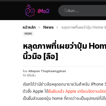
ค้นหา:
คุณอยู่ที่นี่:
หน้าหลัก
News
หลุดภาพที่เผยว่าปุ่ม Home 
เรื่อง
NEWS
ล่าสุด
หลุดภาพที่เผยว่าปุ่ม H
นิ้วมือ [ลือ]
โดย
Attapon Thaphaengphan
13 ปีที่แล้ว
เรียกได้ว่ามีข่าวลือหลุดอกมารายวันสำหรับ iPhone 5S 
ตัวซึ่ง Apple ได้
ยืนยันแล้ว Apple เตรียมจัดงานเปิดตัว
เป็นชิ้นส่วนของปุ่ม home ที่คาดว่าจะเป็นอุปกรณ์ที่