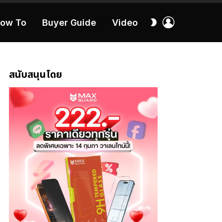
เข้า
สลับ
ow To
Buyer Guide
Video
สู่
ผิว
ระบบ
40:16
สนับสนุนโดย