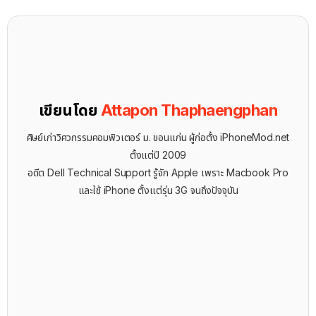
เขียนโดย
Attapon Thaphaengphan
ศิษย์เก่าวิศวกรรมคอมพิวเตอร์ ม. ขอนแก่น ผู้ก่อตั้ง iPhoneMod.net
ตั้งแต่ปี 2009
อดีต Dell Technical Support รู้จัก ​Apple เพราะ Macbook Pro
และใช้ iPhone ตั้งแต่รุ่น 3G จนถึงปัจจุบัน