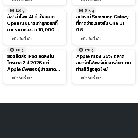
120
ดู
5.1k
ดู
ลือ! ลำโพง AI ตัวใหม่จาก
อุปกรณ์ Samsung Galaxy
OpenAI ขนาดเท่าลูกฮอกกี้
ที่คาดว่าจะรองรับ One UI
คาดราคาเริ่มราว 10,000
9.5
บาท
หนึ่งวันที่แล้ว
หนึ่งวันที่แล้ว
110
ดู
120
ดู
ยอดจัดส่ง iPad ลดลงใน
Apple ครอง 65% ตลาด
ไตรมาส 2 ปี 2026 แต่
สมาร์ตโฟนพรีเมียม หลังตลาด
Apple ยังครองผู้นำตลาด
ทำสถิติสูงสุดใหม่
แท็บเล็ต
หนึ่งวันที่แล้ว
หนึ่งวันที่แล้ว