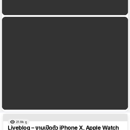
Liveblog – งานเปิดตัว iPhone Xs และสินค้าอื่นๆ ณ
วันที่ 12 ก.ย. 2018
Liveblog – ถ่ายทอดสดงาน WWDC 2018 เปิดตัว
iOS 12 พร้อมลุ้นสินค้ารุ่นใหม่
ผลลัพธ์
21.9k
ดู
ทั้งหมด
Liveblog – งานเปิดตัว iPhone X, Apple Watch