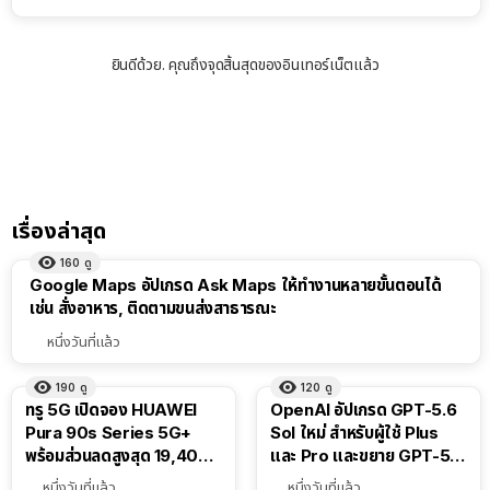
ยินดีด้วย. คุณถึงจุดสิ้นสุดของอินเทอร์เน็ตแล้ว
เรื่องล่าสุด
160
ดู
Google Maps อัปเกรด Ask Maps ให้ทำงานหลายขั้นตอนได้
เช่น สั่งอาหาร, ติดตามขนส่งสาธารณะ
หนึ่งวันที่แล้ว
190
ดู
120
ดู
ทรู 5G เปิดจอง HUAWEI
OpenAI อัปเกรด GPT-5.6
Pura 90s Series 5G+
Sol ใหม่ สำหรับผู้ใช้ Plus
พร้อมส่วนลดสูงสุด 19,400
และ Pro และขยาย GPT-5.6
บาท
Luna ให้ผู้ใช้ฟรี
หนึ่งวันที่แล้ว
หนึ่งวันที่แล้ว