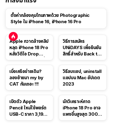
กำลังมาแรง
ตั้งค่ากล้องคุมโทนภาพด้วย Photographic
Style ใน iPhone 16, iPhone 16 Pro
Apple กวาดล้างคลิป
วิธีการสมัคร
หลุด iPhone 18 Pro
UNiDAYS เพื่อยืนยัน
หลังวิดีโอ Drop
สิทธิ์สำหรับ Back to
Test ปลิวหายจากสื่อ
School 2565
โซเชียล
เบื่อเครือข่ายเดิม?
วิธีลบแอป, uninstall
ลองย้ายมา my by
แอปบน Mac อัปเดต
CAT กันเถอะ !!!
2023
เปิดตัว Apple
นักวิเคราะห์คาด
Pencil ใหม่ใช้พอร์ต
iPhone 18 Pro อาจ
USB-C ราคา 3,190
แพงขึ้นสูงสุด 300
บาท ขาย พ.ย. 2023
ดอลลาร์ เริ่มต้นแตะ
นี้
1,399 ดอลลาร์