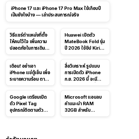
41:47
iPhone 17 และ iPhone 17 Pro Max ใช้เกือบปี
เป็นยังไงบ้าง — เล่าประสบการณ์จริง
วิธีแชร์ตำแหน่งที่ตั้ง
Huawei เปิดตัว
ให้คนไว้ใจ เพิ่มความ
MateBook Fold รุ่น
ปลอดภัยในการเดิน
ปี 2026 ใช้ชิป Kirin
ทาง สำหรับ iPhone,
X90 Plus
iPad
เตือน! อย่าเอา
สื่อวิเคราะห์ รูปแบบ
iPhone แช่ตู้เย็น เพื่อ
การเปิดตัว iPhone
ระบายความร้อน ตาม
ก.ย. 2026 นี้ จะมี
คำแนะนำใน TikTok
“ชีวิตชีวา” มากขึ้น
Google เตรียมเปิด
Microsoft แอบลบ
ตัว Pixel Tag
คำแนะนำ RAM
อุปกรณ์ติดตามตัว
32GB สำหรับ
ราคาเดียวกับ AirTag
Windows 11 ออก
จากเว็บตัวเอง