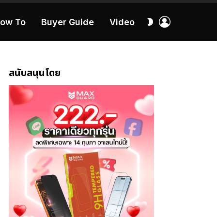
เข้า
สลับ
ow To
Buyer Guide
Video
สู่
ผิว
ระบบ
40:16
สนับสนุนโดย