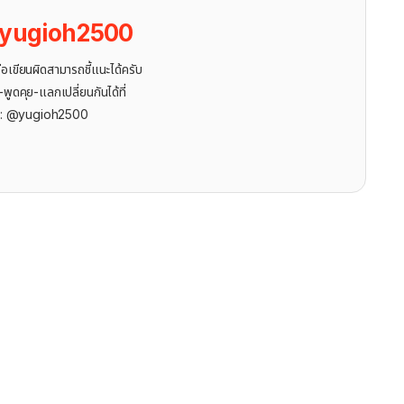
yugioh2500
ขียนผิดสามารถชี้แนะได้ครับ
ูดคุย-แลกเปลี่ยนกันได้ที่
r: @yugioh2500