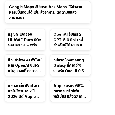
Google Maps อัปเกรด Ask Maps ให้ทำงาน
หลายขั้นตอนได้ เช่น สั่งอาหาร, ติดตามขนส่ง
สาธารณะ
ทรู 5G เปิดจอง
OpenAI อัปเกรด
HUAWEI Pura 90s
GPT-5.6 Sol ใหม่
Series 5G+ พร้อม
สำหรับผู้ใช้ Plus และ
ส่วนลดสูงสุด 19,400
Pro และขยาย GPT-
บาท
5.6 Luna ให้ผู้ใช้ฟรี
ลือ! ลำโพง AI ตัวใหม่
อุปกรณ์ Samsung
จาก OpenAI ขนาด
Galaxy ที่คาดว่าจะ
เท่าลูกฮอกกี้ คาดราคา
รองรับ One UI 9.5
เริ่มราว 10,000 บาท
ยอดจัดส่ง iPad ลด
Apple ครอง 65%
ลงในไตรมาส 2 ปี
ตลาดสมาร์ตโฟน
2026 แต่ Apple ยัง
พรีเมียม หลังตลาดทำ
ครองผู้นำตลาด
สถิติสูงสุดใหม่
แท็บเล็ต