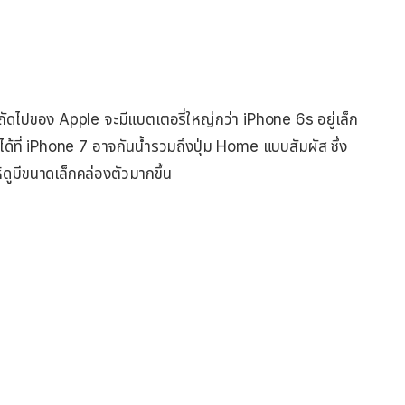
ุ่นถัดไปของ Apple จะมีแบตเตอรี่ใหญ่กว่า iPhone 6s อยู่เล็ก
ปได้ที่ iPhone 7 อาจกันน้ำรวมถึงปุ่ม Home แบบสัมผัส ซึ่ง
้ดูมีขนาดเล็กคล่องตัวมากขึ้น