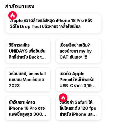
กำลังมาแรง
Apple กวาดล้างคลิปหลุด iPhone 18 Pro หลัง
วิดีโอ Drop Test ปลิวหายจากสื่อโซเชียล
วิธีการสมัคร
เบื่อเครือข่ายเดิม?
UNiDAYS เพื่อยืนยัน
ลองย้ายมา my by
สิทธิ์สำหรับ Back to
CAT กันเถอะ !!!
School 2565
วิธีลบแอป, uninstall
เปิดตัว Apple
แอปบน Mac อัปเดต
Pencil ใหม่ใช้พอร์ต
2023
USB-C ราคา 3,190
บาท ขาย พ.ย. 2023
นี้
นักวิเคราะห์คาด
วิธีตั้งค่า Safari ให้
iPhone 18 Pro อาจ
ลื่นไหลระดับ 120 fps
แพงขึ้นสูงสุด 300
สำหรับ iPhone และ
ดอลลาร์ เริ่มต้นแตะ
iPad
1,399 ดอลลาร์