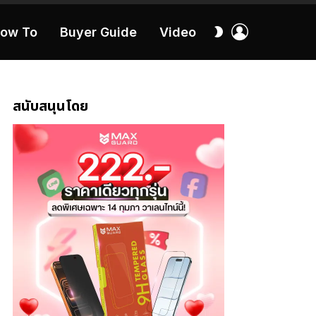
เข้า
สลับ
ow To
Buyer Guide
Video
สู่
ผิว
ระบบ
40:16
สนับสนุนโดย