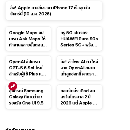
ลือ! Apple อาจขึ้นราคา iPhone 17 เร็วสุดวัน
จันทร์นี้ (10 ส.ค. 2026)
Google Maps อัป
ทรู 5G เปิดจอง
เกรด Ask Maps ให้
HUAWEI Pura 90s
ทำงานหลายขั้นตอนได้
Series 5G+ พร้อม
เช่น สั่งอาหาร,
ส่วนลดสูงสุด 19,400
ติดตามขนส่ง
บาท
OpenAI อัปเกรด
ลือ! ลำโพง AI ตัวใหม่
สาธารณะ
GPT-5.6 Sol ใหม่
จาก OpenAI ขนาด
สำหรับผู้ใช้ Plus และ
เท่าลูกฮอกกี้ คาดราคา
Pro และขยาย GPT-
เริ่มราว 10,000 บาท
5.6 Luna ให้ผู้ใช้ฟรี
อุปกรณ์ Samsung
ยอดจัดส่ง iPad ลด
Galaxy ที่คาดว่าจะ
ลงในไตรมาส 2 ปี
รองรับ One UI 9.5
2026 แต่ Apple ยัง
ครองผู้นำตลาด
แท็บเล็ต