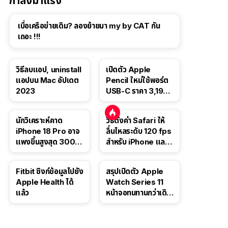
กำลังมาแรง
เบื่อเครือข่ายเดิม? ลองย้ายมา my by CAT กัน
เถอะ !!!
วิธีลบแอป, uninstall
เปิดตัว Apple
แอปบน Mac อัปเดต
Pencil ใหม่ใช้พอร์ต
2023
USB-C ราคา 3,190
บาท ขาย พ.ย. 2023
นี้
นักวิเคราะห์คาด
วิธีตั้งค่า Safari ให้
iPhone 18 Pro อาจ
ลื่นไหลระดับ 120 fps
แพงขึ้นสูงสุด 300
สำหรับ iPhone และ
ดอลลาร์ เริ่มต้นแตะ
iPad
1,399 ดอลลาร์
Fitbit ซิงก์ข้อมูลไปยัง
สรุปเปิดตัว Apple
Apple Health ได้
Watch Series 11
แล้ว
หน้าจอทนทานกว่าเดิม
2 เท่า เน้นฟีเจอร์
สุขภาพ