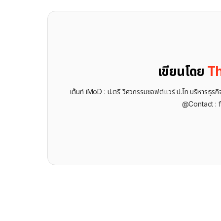
เขียนโดย
Th
เต้นท์ iMoD : ป.ตรี วิศวกรรมซอฟต์แวร์ ป.โท บริหารธ
@Contact : 