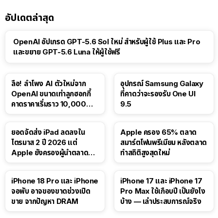
อัปเดตล่าสุด
OpenAI อัปเกรด GPT-5.6 Sol ใหม่ สำหรับผู้ใช้ Plus และ Pro
และขยาย GPT-5.6 Luna ให้ผู้ใช้ฟรี
ลือ! ลำโพง AI ตัวใหม่จาก
อุปกรณ์ Samsung Galaxy
OpenAI ขนาดเท่าลูกฮอกกี้
ที่คาดว่าจะรองรับ One UI
คาดราคาเริ่มราว 10,000
9.5
บาท
ยอดจัดส่ง iPad ลดลงใน
Apple ครอง 65% ตลาด
ไตรมาส 2 ปี 2026 แต่
สมาร์ตโฟนพรีเมียม หลังตลาด
Apple ยังครองผู้นำตลาด
ทำสถิติสูงสุดใหม่
แท็บเล็ต
41:47
iPhone 18 Pro และ iPhone
iPhone 17 และ iPhone 17
จอพับ อาจของขาดช่วงเปิด
Pro Max ใช้เกือบปี เป็นยังไง
ขาย จากปัญหา DRAM
บ้าง — เล่าประสบการณ์จริง