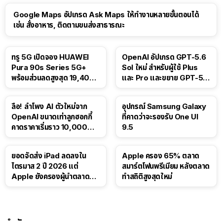
Google Maps อัปเกรด Ask Maps ให้ทำงานหลายขั้นตอนได้
เช่น สั่งอาหาร, ติดตามขนส่งสาธารณะ
ทรู 5G เปิดจอง HUAWEI
OpenAI อัปเกรด GPT-5.6
Pura 90s Series 5G+
Sol ใหม่ สำหรับผู้ใช้ Plus
พร้อมส่วนลดสูงสุด 19,400
และ Pro และขยาย GPT-5.6
บาท
Luna ให้ผู้ใช้ฟรี
ลือ! ลำโพง AI ตัวใหม่จาก
อุปกรณ์ Samsung Galaxy
OpenAI ขนาดเท่าลูกฮอกกี้
ที่คาดว่าจะรองรับ One UI
คาดราคาเริ่มราว 10,000
9.5
บาท
ยอดจัดส่ง iPad ลดลงใน
Apple ครอง 65% ตลาด
ไตรมาส 2 ปี 2026 แต่
สมาร์ตโฟนพรีเมียม หลังตลาด
Apple ยังครองผู้นำตลาด
ทำสถิติสูงสุดใหม่
แท็บเล็ต