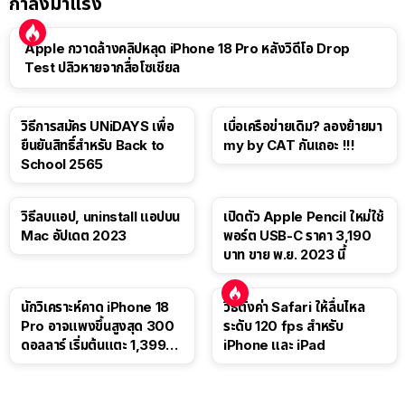
กำลังมาแรง
Apple กวาดล้างคลิปหลุด iPhone 18 Pro หลังวิดีโอ Drop
Test ปลิวหายจากสื่อโซเชียล
วิธีการสมัคร UNiDAYS เพื่อ
เบื่อเครือข่ายเดิม? ลองย้ายมา
ยืนยันสิทธิ์สำหรับ Back to
my by CAT กันเถอะ !!!
School 2565
วิธีลบแอป, uninstall แอปบน
เปิดตัว Apple Pencil ใหม่ใช้
Mac อัปเดต 2023
พอร์ต USB-C ราคา 3,190
บาท ขาย พ.ย. 2023 นี้
นักวิเคราะห์คาด iPhone 18
วิธีตั้งค่า Safari ให้ลื่นไหล
Pro อาจแพงขึ้นสูงสุด 300
ระดับ 120 fps สำหรับ
ดอลลาร์ เริ่มต้นแตะ 1,399
iPhone และ iPad
ดอลลาร์