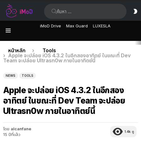
ค้นหา:
ส
ผิ
iMoD Drive
Max Guard
LUXESLA
เมนู
เรื่อง
คุณอยู่ที่นี่:
หน้าหลัก
Tools
Apple จะปล่อย iOS 4.3.2 ในอีกสองอาทิตย์ ในขณะที่ Dev
ล่าสุด
Team จะปล่อย Ultrasn0w ภายในอาทิตย์นี้
NEWS
TOOLS
Apple จะปล่อย iOS 4.3.2 ในอีกสอง
อาทิตย์ ในขณะที่ Dev Team จะปล่อย
Ultrasn0w ภายในอาทิตย์นี้
โดย
alcanfane
1.4k
ดู
15 ปีที่แล้ว