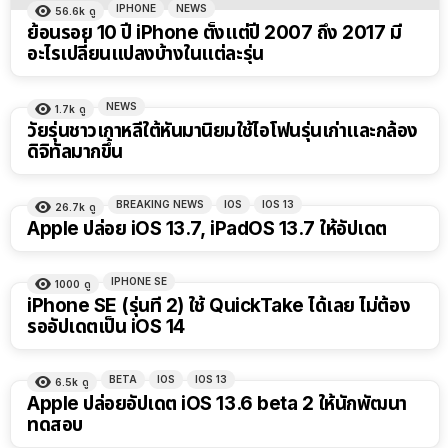
IPHONE
NEWS
56.6k
ดู
ย้อนรอย 10 ปี iPhone ตั้งแต่ปี 2007 ถึง 2017 มี
อะไรเปลี่ยนแปลงบ้างในแต่ละรุ่น
NEWS
1.7k
ดู
วัยรุ่นชาวเกาหลีใต้หันมานิยมใช้ไอโฟนรุ่นเก่าและกล้อง
ดิจิทัลมากขึ้น
BREAKING NEWS
IOS
IOS 13
26.7k
ดู
Apple ปล่อย iOS 13.7, iPadOS 13.7 ให้อัปเดต
IPHONE SE
1000
ดู
iPhone SE (รุ่นที่ 2) ใช้ QuickTake ได้เลย ไม่ต้อง
รออัปเดตเป็น iOS 14
BETA
IOS
IOS 13
6.5k
ดู
Apple ปล่อยอัปเดต iOS 13.6 beta 2 ให้นักพัฒนา
ทดสอบ