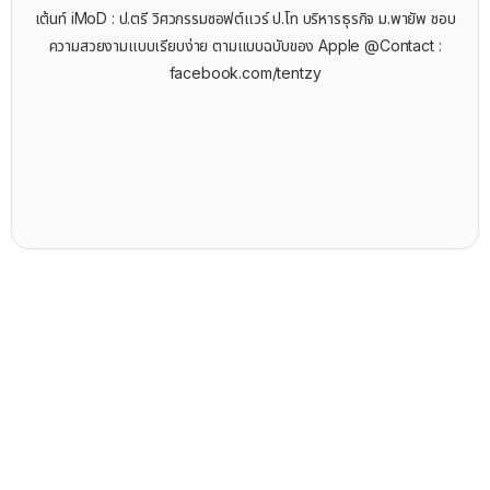
เต้นท์ iMoD : ป.ตรี วิศวกรรมซอฟต์แวร์ ป.โท บริหารธุรกิจ ม.พายัพ ชอบ
ความสวยงามแบบเรียบง่าย ตามแบบฉบับของ Apple @Contact :
facebook.com/tentzy