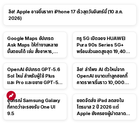
ลือ! Apple อาจขึ้นราคา iPhone 17 เร็วสุดวันจันทร์นี้ (10 ส.ค.
2026)
Google Maps อัปเกรด
ทรู 5G เปิดจอง HUAWEI
Ask Maps ให้ทำงานหลาย
Pura 90s Series 5G+
ขั้นตอนได้ เช่น สั่งอาหาร,
พร้อมส่วนลดสูงสุด 19,400
ติดตามขนส่งสาธารณะ
บาท
OpenAI อัปเกรด GPT-5.6
ลือ! ลำโพง AI ตัวใหม่จาก
Sol ใหม่ สำหรับผู้ใช้ Plus
OpenAI ขนาดเท่าลูกฮอกกี้
และ Pro และขยาย GPT-5.6
คาดราคาเริ่มราว 10,000
Luna ให้ผู้ใช้ฟรี
บาท
อุปกรณ์ Samsung Galaxy
ยอดจัดส่ง iPad ลดลงใน
ที่คาดว่าจะรองรับ One UI
ไตรมาส 2 ปี 2026 แต่
9.5
Apple ยังครองผู้นำตลาด
แท็บเล็ต