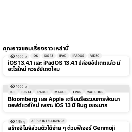
คุณอาจชอบเรื่องราวเหล่านี้
IOS
IOS 13
IPAD
IPADOS
VIDEO
1000
ดู
iOS 13.4.1 และ iPadOS 13.4.1 ปล่อยอัปเดตแล้ว มี
อะไรใหม่ ควรอัปเดตไหม
1000
ดู
IOS
IOS 13
IPADOS
MACOS
TVOS
WATCHOS
Bloomberg เผย Apple เตรียมรื้อระบบการพัฒนา
ซอฟต์แวร์ใหม่ เพราะ iOS 13 มี Bug เยอะมาก
APPLE INTELLIGENCE
1.8k
ดู
สร้างอิโมจิส่วนตัวได้ง่าย ๆ ด้วยฟีเจอร์ Genmoji