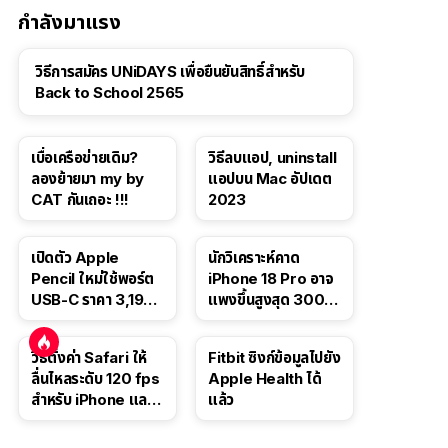
กำลังมาแรง
วิธีการสมัคร UNiDAYS เพื่อยืนยันสิทธิ์สำหรับ
Back to School 2565
เบื่อเครือข่ายเดิม?
วิธีลบแอป, uninstall
ลองย้ายมา my by
แอปบน Mac อัปเดต
CAT กันเถอะ !!!
2023
เปิดตัว Apple
นักวิเคราะห์คาด
Pencil ใหม่ใช้พอร์ต
iPhone 18 Pro อาจ
USB-C ราคา 3,190
แพงขึ้นสูงสุด 300
บาท ขาย พ.ย. 2023
ดอลลาร์ เริ่มต้นแตะ
นี้
1,399 ดอลลาร์
วิธีตั้งค่า Safari ให้
Fitbit ซิงก์ข้อมูลไปยัง
ลื่นไหลระดับ 120 fps
Apple Health ได้
สำหรับ iPhone และ
แล้ว
iPad