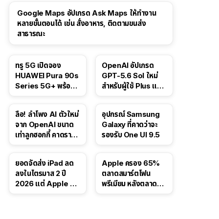
Google Maps อัปเกรด Ask Maps ให้ทำงาน
หลายขั้นตอนได้ เช่น สั่งอาหาร, ติดตามขนส่ง
สาธารณะ
ทรู 5G เปิดจอง
OpenAI อัปเกรด
HUAWEI Pura 90s
GPT-5.6 Sol ใหม่
Series 5G+ พร้อม
สำหรับผู้ใช้ Plus และ
ส่วนลดสูงสุด 19,400
Pro และขยาย GPT-
บาท
5.6 Luna ให้ผู้ใช้ฟรี
ลือ! ลำโพง AI ตัวใหม่
อุปกรณ์ Samsung
จาก OpenAI ขนาด
Galaxy ที่คาดว่าจะ
เท่าลูกฮอกกี้ คาดราคา
รองรับ One UI 9.5
เริ่มราว 10,000 บาท
ยอดจัดส่ง iPad ลด
Apple ครอง 65%
ลงในไตรมาส 2 ปี
ตลาดสมาร์ตโฟน
2026 แต่ Apple ยัง
พรีเมียม หลังตลาดทำ
ครองผู้นำตลาด
สถิติสูงสุดใหม่
แท็บเล็ต