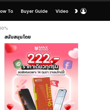
เข้า
สลับ
ow To
Buyer Guide
Video
สู่
ผิว
ระบบ
40:16
 800%
สนับสนุนโดย