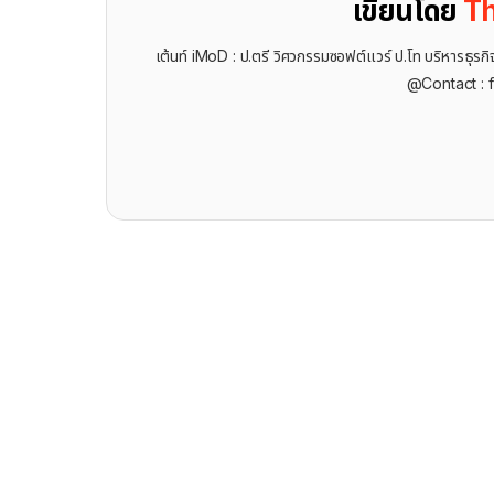
เขียนโดย
Th
เต้นท์ iMoD : ป.ตรี วิศวกรรมซอฟต์แวร์ ป.โท บริหารธ
@Contact : 