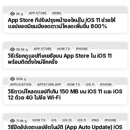
APP STORE
NEWS
2k
ดู
App Store ที่ปรับปรุงหน้าจอใหม่ใน iOS 11 ช่วยให้
แอปยอดนิยมมียอดดาวน์โหลดเพิ่มขึ้น 800%
APP STORE
HOW TO
IPHONE
36.5k
ดู
วิธีเรียกดูแอปที่เคยซื้อบน App Store ใน iOS 11
พร้อมติดตั้งใหม่อีกครั้ง
301k
ดู
APPLICATION
APPSTORE APP
HOW TO
IOS 11
IPHONE
วิธีดาวน์โหลดแอปที่เกิน 150 MB บน iOS 11 และ iOS
12 ด้วย 4G ไม่ง้อ Wi-Fi
HOW TO
IOS
IOS 10
IOS 11
IPAD
IPHONE
71.4k
ดู
วิธีปิดอัปเดตแอปอัตโนมัติ (App Auto Update) iOS