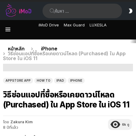
ค้นหา:
ส
ผิ
iMoD Drive
Max Guard
LUXESLA
เมนู
เรื่อง
คุณอยู่ที่นี่:
หน้าหลัก
iPhone
วิธีซ่อนแอปที่ซื้อหรือเคยดาวน์โหลด (Purchased) ใน App
ล่าสุด
Store ใน iOS 11
APPSTORE APP
HOW TO
IPAD
IPHONE
วิธีซ่อนแอปที่ซื้อหรือเคยดาวน์โหลด
(Purchased) ใน App Store ใน iOS 11
โดย
Zakura Kim
6k
ดู
8 ปีที่แล้ว