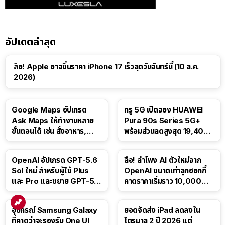
อัปเดตล่าสุด
ลือ! Apple อาจขึ้นราคา iPhone 17 เร็วสุดวันจันทร์นี้ (10 ส.ค.
2026)
Google Maps อัปเกรด
ทรู 5G เปิดจอง HUAWEI
Ask Maps ให้ทำงานหลาย
Pura 90s Series 5G+
ขั้นตอนได้ เช่น สั่งอาหาร,
พร้อมส่วนลดสูงสุด 19,400
ติดตามขนส่งสาธารณะ
บาท
OpenAI อัปเกรด GPT-5.6
ลือ! ลำโพง AI ตัวใหม่จาก
Sol ใหม่ สำหรับผู้ใช้ Plus
OpenAI ขนาดเท่าลูกฮอกกี้
และ Pro และขยาย GPT-5.6
คาดราคาเริ่มราว 10,000
Luna ให้ผู้ใช้ฟรี
บาท
อุปกรณ์ Samsung Galaxy
ยอดจัดส่ง iPad ลดลงใน
ที่คาดว่าจะรองรับ One UI
ไตรมาส 2 ปี 2026 แต่