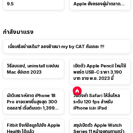
9.5
Apple ยังครองผู้นำตลาด
แท็บเล็ต
กำลังมาแรง
เบื่อเครือข่ายเดิม? ลองย้ายมา my by CAT กันเถอะ !!!
วิธีลบแอป, uninstall แอปบน
เปิดตัว Apple Pencil ใหม่ใช้
Mac อัปเดต 2023
พอร์ต USB-C ราคา 3,190
บาท ขาย พ.ย. 2023 นี้
นักวิเคราะห์คาด iPhone 18
วิธีตั้งค่า Safari ให้ลื่นไหล
Pro อาจแพงขึ้นสูงสุด 300
ระดับ 120 fps สำหรับ
ดอลลาร์ เริ่มต้นแตะ 1,399
iPhone และ iPad
ดอลลาร์
Fitbit ซิงก์ข้อมูลไปยัง Apple
สรุปเปิดตัว Apple Watch
Health ได้แล้ว
Series 11 หน้าจอทนทานกว่า