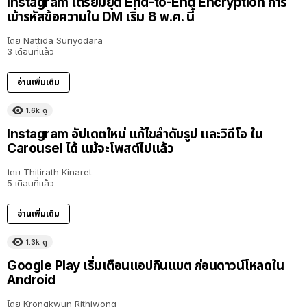
Instagram เตรียมยุติ End-to-End Encryption การ
เข้ารหัสข้อความใน DM เริ่ม 8 พ.ค. นี้
โดย
Nattida Suriyodara
3 เดือนที่แล้ว
อ่านเพิ่มเติม
1.6k
ดู
Instagram อัปเดตใหม่ แก้ไขลำดับรูป และวิดีโอ ใน
Carousel ได้ แม้จะโพสต์ไปแล้ว
โดย
Thitirath Kinaret
5 เดือนที่แล้ว
อ่านเพิ่มเติม
1.3k
ดู
Google Play เริ่มเตือนแอปกินแบต ก่อนดาวน์โหลดใน
Android
โดย
Krongkwun Rithiwong