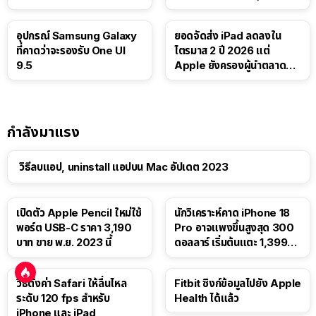
Luna ให้ผู้ใช้ฟรี
บาท
อุปกรณ์ Samsung Galaxy
ยอดจัดส่ง iPad ลดลงใน
ที่คาดว่าจะรองรับ One UI
ไตรมาส 2 ปี 2026 แต่
9.5
Apple ยังครองผู้นำตลาด
แท็บเล็ต
กำลังมาแรง
วิธีลบแอป, uninstall แอปบน Mac อัปเดต 2023
เปิดตัว Apple Pencil ใหม่ใช้
นักวิเคราะห์คาด iPhone 18
พอร์ต USB-C ราคา 3,190
Pro อาจแพงขึ้นสูงสุด 300
บาท ขาย พ.ย. 2023 นี้
ดอลลาร์ เริ่มต้นแตะ 1,399
ดอลลาร์
วิธีตั้งค่า Safari ให้ลื่นไหล
Fitbit ซิงก์ข้อมูลไปยัง Apple
ระดับ 120 fps สำหรับ
Health ได้แล้ว
iPhone และ iPad