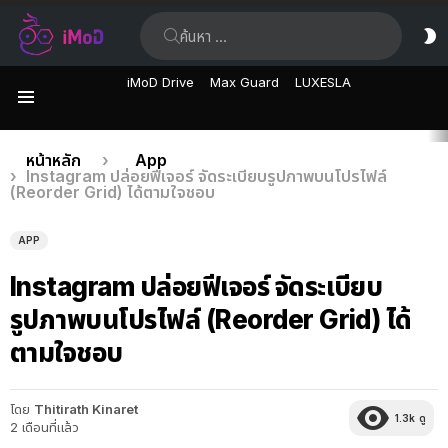
ค้นหา:
ส
ผิ
iMoD Drive
Max Guard
LUXESLA
เมนู
เรื่อง
คุณอยู่ที่นี่:
หน้าหลัก
App
Instagram ปล่อยฟีเจอร์ จัดระเบียบรูปภาพบนโปรไฟล์
ล่าสุด
(Reorder Grid) ได้ตามใจชอบ
APP
Instagram ปล่อยฟีเจอร์ จัดระเบียบ
รูปภาพบนโปรไฟล์ (Reorder Grid) ได้
ตามใจชอบ
โดย
Thitirath Kinaret
1.3k
ดู
2 เดือนที่แล้ว