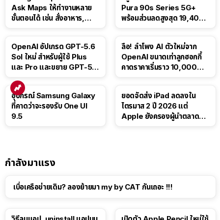
Ask Maps ให้ทำงานหลาย
Pura 90s Series 5G+
ขั้นตอนได้ เช่น สั่งอาหาร,
พร้อมส่วนลดสูงสุด 19,400
ติดตามขนส่งสาธารณะ
บาท
OpenAI อัปเกรด GPT-5.6
ลือ! ลำโพง AI ตัวใหม่จาก
Sol ใหม่ สำหรับผู้ใช้ Plus
OpenAI ขนาดเท่าลูกฮอกกี้
และ Pro และขยาย GPT-5.6
คาดราคาเริ่มราว 10,000
Luna ให้ผู้ใช้ฟรี
บาท
อุปกรณ์ Samsung Galaxy
ยอดจัดส่ง iPad ลดลงใน
ที่คาดว่าจะรองรับ One UI
ไตรมาส 2 ปี 2026 แต่
9.5
Apple ยังครองผู้นำตลาด
แท็บเล็ต
กำลังมาแรง
เบื่อเครือข่ายเดิม? ลองย้ายมา my by CAT กันเถอะ !!!
วิธีลบแอป, uninstall แอปบน
เปิดตัว Apple Pencil ใหม่ใช้