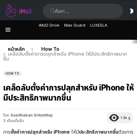
ค้นหา:
ส
ผิ
iMoD Drive
Max Guard
LUXESLA
เมนู
เรื่อง
คุณอยู่ที่นี่:
หน้าหลัก
How To
เคล็ดลับตั้งค่าการปลุกสำหรับ iPhone ให้มีประสิทธิภาพมาก
ล่าสุด
ขึ้น
HOW TO
เคล็ดลับตั้งค่าการปลุกสำหรับ iPhone ให้
มีประสิทธิภาพมากขึ้น
โดย
Sasithakan Sritonthip
1.3k
ดู
3 เดือนที่แล้ว
การ
ตั้งค่าการปลุกสำหรับ iPhone
ให้มี
ประสิทธิภาพมากขึ้น
ด้วยการ