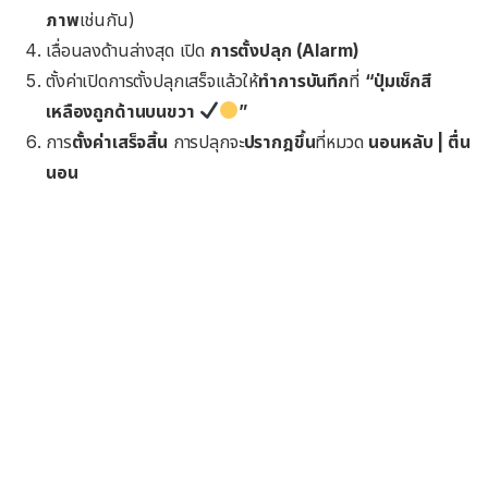
ภาพ
เช่นกัน)
เลื่อนลงด้านล่างสุด เปิด
การตั้งปลุก (Alarm)
ตั้งค่าเปิดการตั้งปลุกเสร็จแล้วให้
ทำการบันทึก
ที่
“ปุ่มเช็กสี
เหลืองถูกด้านบนขวา
”
การ
ตั้งค่าเสร็จสิ้น
การปลุกจะ
ปรากฎขึ้น
ที่หมวด
นอนหลับ | ตื่น
นอน