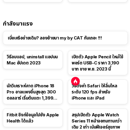
แท็บเล็ต
กำลังมาแรง
เบื่อเครือข่ายเดิม? ลองย้ายมา my by CAT กันเถอะ !!!
วิธีลบแอป, uninstall แอปบน
เปิดตัว Apple Pencil ใหม่ใช้
Mac อัปเดต 2023
พอร์ต USB-C ราคา 3,190
บาท ขาย พ.ย. 2023 นี้
นักวิเคราะห์คาด iPhone 18
วิธีตั้งค่า Safari ให้ลื่นไหล
Pro อาจแพงขึ้นสูงสุด 300
ระดับ 120 fps สำหรับ
ดอลลาร์ เริ่มต้นแตะ 1,399
iPhone และ iPad
ดอลลาร์
Fitbit ซิงก์ข้อมูลไปยัง Apple
สรุปเปิดตัว Apple Watch
Health ได้แล้ว
Series 11 หน้าจอทนทานกว่า
เดิม 2 เท่า เน้นฟีเจอร์สุขภาพ