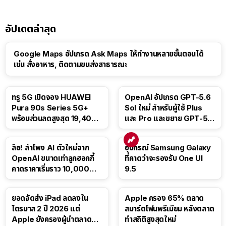
อัปเดตล่าสุด
Google Maps อัปเกรด Ask Maps ให้ทำงานหลายขั้นตอนได้
เช่น สั่งอาหาร, ติดตามขนส่งสาธารณะ
ทรู 5G เปิดจอง HUAWEI
OpenAI อัปเกรด GPT-5.6
Pura 90s Series 5G+
Sol ใหม่ สำหรับผู้ใช้ Plus
พร้อมส่วนลดสูงสุด 19,400
และ Pro และขยาย GPT-5.6
บาท
Luna ให้ผู้ใช้ฟรี
ลือ! ลำโพง AI ตัวใหม่จาก
อุปกรณ์ Samsung Galaxy
OpenAI ขนาดเท่าลูกฮอกกี้
ที่คาดว่าจะรองรับ One UI
คาดราคาเริ่มราว 10,000
9.5
บาท
ยอดจัดส่ง iPad ลดลงใน
Apple ครอง 65% ตลาด
ไตรมาส 2 ปี 2026 แต่
สมาร์ตโฟนพรีเมียม หลังตลาด
Apple ยังครองผู้นำตลาด
ทำสถิติสูงสุดใหม่