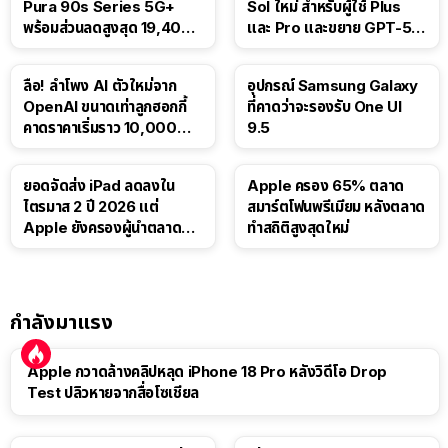
Pura 90s Series 5G+
Sol ใหม่ สำหรับผู้ใช้ Plus
พร้อมส่วนลดสูงสุด 19,400
และ Pro และขยาย GPT-5.6
บาท
Luna ให้ผู้ใช้ฟรี
ลือ! ลำโพง AI ตัวใหม่จาก
อุปกรณ์ Samsung Galaxy
OpenAI ขนาดเท่าลูกฮอกกี้
ที่คาดว่าจะรองรับ One UI
คาดราคาเริ่มราว 10,000
9.5
บาท
ยอดจัดส่ง iPad ลดลงใน
Apple ครอง 65% ตลาด
ไตรมาส 2 ปี 2026 แต่
สมาร์ตโฟนพรีเมียม หลังตลาด
Apple ยังครองผู้นำตลาด
ทำสถิติสูงสุดใหม่
แท็บเล็ต
กำลังมาแรง
Apple กวาดล้างคลิปหลุด iPhone 18 Pro หลังวิดีโอ Drop
Test ปลิวหายจากสื่อโซเชียล