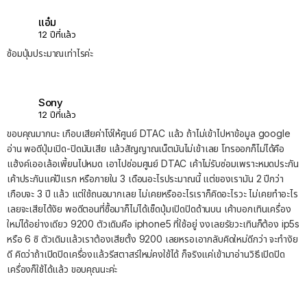
แอ๋ม
12 ปีที่แล้ว
ซ้อมปุ่มประมาณเท่าไรค่ะ
Sony
12 ปีที่แล้ว
ขอบคุณมากนะ เกือบเสียค่าโง่ให้ศูนย์ DTAC แล้ว ถ้าไม่เข้าไปหาข้อมูล google
อ่าน พอดีปุ่มเปิด-ปิดมันเสีย แล้วสัญญาณเน็ตมันไม่เข้าเลย โทรออกก็ไม่ได้คือ
แฮ้งค์เออเล้อเพี้ยนไปหมด เอาไปซ่อมศูนย์ DTAC เค้าไม่รับซ่อมเพราะหมดประกัน
เค้าประกันแค่ปีแรก หรือภายใน 3 เดือนอะไรประมาณนี้ แต่ของเรามัน 2 ปีกว่า
เกือบจะ 3 ปี แล้ว แต่ใช้ถนอมากเลย ไม่เคยหรืออะไรเราก็คิดอะไรวะ ไม่เคยทำอะไร
เลยจะเสียได้งัย พอดีตอนที่ซื้อมาก็ไม่ได้เช็ดปุ่มเปิดปิดด้านบน เค้าบอกเทินเครื่อง
ใหม่ได้อย่างเดียว 9200 ตัวเดิมคือ iphone5 ที่ใช้อยู่ งงเลยรัยวะเทินก็ต้อง ip5s
หรือ 6 ซิ ตัวเดิมแล้วเราต้องเสียตั้ง 9200 เลยหรอเอากลับคิดใหม่ดีกว่า จะทำงัย
ดี คิดว่าถ้าเปิดปิดเครื่องแล้วรีสตาสร์ใหม่คงใช้ได้ ก็จริงแค่เข้ามาอ่านวิธีเปิดปิด
เครื่องก็ใช้ได้แล้ว ขอบคุณนะค่ะ