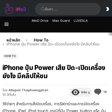
ค้นหา:
ส
ผิ
iMoD Drive
Max Guard
LUXESLA
เมนู
เรื่อง
คุณอยู่ที่นี่:
หน้าหลัก
How To
iPhone ปุ่ม Power เสีย ปิด-เปิดเครื่องยังไง มีคลิปให้ชม
ล่าสุด
HOW TO
iPhone ปุ่ม Power เสีย ปิด-เปิดเครื่อง
ยังไง มีคลิปให้ชม
โดย
Attapon Thaphaengphan
คว
16
166k
ดู
10 ปีที่แล้ว
คิด
เห็
วิธีง่ายๆ สำหรับการสั่งปิดเครื่อง, การรีสตาร์ทและการเปิดเครื่อง
iPhone, iPad, iPod touch กรณีที่ปุ่ม Power button หรือ ปุ่ม