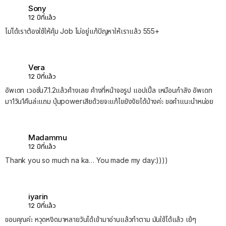
Sony
12 ปีที่แล้ว
ไม่ได้เราต้องใช้ให้คุ้ม Job ไม่อยู่แก้ปัญหาให้เราแล้ว 555+
Vera
12 ปีที่แล้ว
อัพเดท เวอชั่น7.1.2แล้วค้างเลย ค้างที่หน้าจอรูป แอปเปิ้ล เหมือนกำลัง อัพเดท
มา1วัน1คืนล่ะแถม ปุ่มpowerเสียด้วยจะแก้ไขยังงัยได้บ้างค่ะ ขอคำแนะนำหน่อย
Madammu
12 ปีที่แล้ว
Thank you so much na ka… You made my day:))))
iyarin
12 ปีที่แล้ว
ขอบคุณค่ะ หวุดหงิดมาหลายวันได้เข้ามาอ่านแล้วทำตาม มันใช้ได้แล้ว เย้ๆ