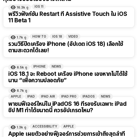
IOS 11
16.3k
ดู
พรีวิวฟังก์ชัน Restart ที่ Assistive Touch ใน iOS
11 Beta 1
HOW TO
IOS 18
VIDEO
1.7k
ดู
รวมวิธีปิดเครื่อง iPhone (อัปเดต iOS 18) เลือกใช้
ตามสะดวกได้เลย!
IPHONE
NEWS
6.5k
ดู
iOS 18.1 จะ Reboot เครื่อง iPhone เองหากไม่ได้ใช้
นาน “เพื่อความปลอดภัย”
6.7k
ดู
APPLE
IPAD
IPAD AIR
IPAD PRO
IPADOS
NEWS
พาชมฟีเจอร์ใหม่ใน iPadOS 16 ที่รองรับเฉพาะ iPad
ชิป M1 ทำได้ขนาดนี้ ควรอัปเกรดไหม?
ACCESSIBILITY
APPLE
1.3k
ดู
Apple เผยตัวอย่างฟีเจอร์การช่วยการเข้าถึงสุดล้ำที่