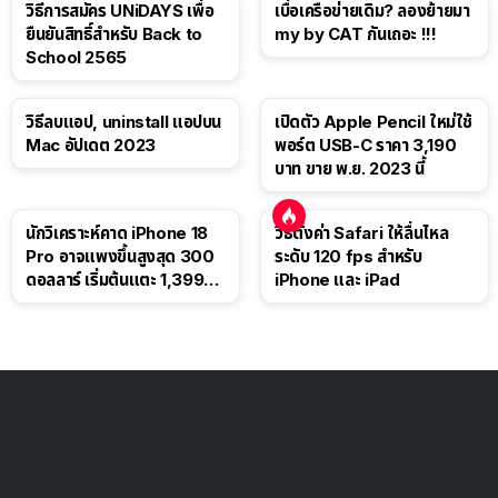
วิธีการสมัคร UNiDAYS เพื่อ
เบื่อเครือข่ายเดิม? ลองย้ายมา
ยืนยันสิทธิ์สำหรับ Back to
my by CAT กันเถอะ !!!
School 2565
วิธีลบแอป, uninstall แอปบน
เปิดตัว Apple Pencil ใหม่ใช้
Mac อัปเดต 2023
พอร์ต USB-C ราคา 3,190
บาท ขาย พ.ย. 2023 นี้
นักวิเคราะห์คาด iPhone 18
วิธีตั้งค่า Safari ให้ลื่นไหล
Pro อาจแพงขึ้นสูงสุด 300
ระดับ 120 fps สำหรับ
ดอลลาร์ เริ่มต้นแตะ 1,399
iPhone และ iPad
ดอลลาร์