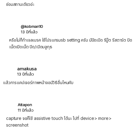
ซ่อมสถานเดียวอ่ะ
@kobman10
13 ปีที่แล้ว
หรือไม่ก็ทำเจลเบรค ใช้โปรแกรมsb setting ครับ มีปิดเปิด รีบู๊ต รีสตาร์ต ปิด
เน็ตเปิดเน็ต ปิด/เปิดบลูทุธ
amakusa
13 ปีที่แล้ว
แล้วการแคปเจอร์ภาพหน้าจอมีวิธีอื่นไหมคับ
Attapon
11 ปีที่แล้ว
capture จอก็ใช้ assistive touch ได้นะ ไปที่ device> more>
screenshot