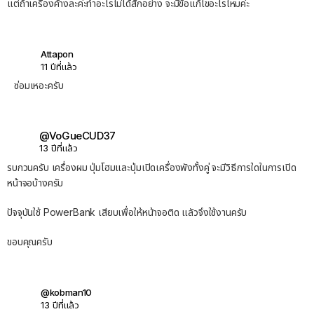
แต่ถ้าเครื่องค้างละค่ะทำอะไรไม่ได้สักอย่าง จะมีข้อแก้ไขอะไรไหมค่ะ
Attapon
11 ปีที่แล้ว
ซ่อมเหอะครับ
@VoGueCUD37
13 ปีที่แล้ว
รบกวนครับ เครื่องผม ปุ่มโฮมและปุ่มเปิดเครื่องพังทั้งคู่ จะมีวิธีการใดในการเปิด
หน้าจอบ้างครับ
ปัจจุบันใช้ PowerBank เสียบเพื่อให้หน้าจอติด แลัวจึงใช้งานครับ
ขอบคุณครับ
@kobman10
13 ปีที่แล้ว