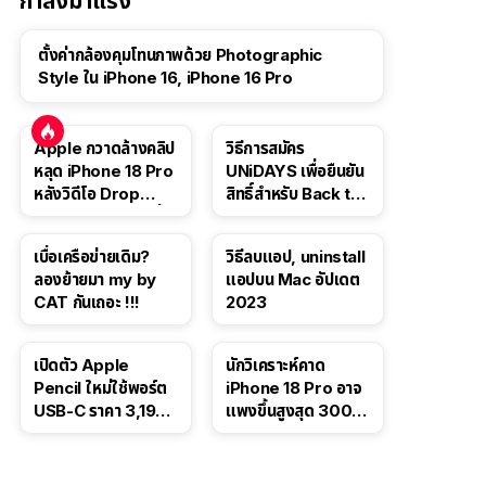
กำลังมาแรง
ตั้งค่ากล้องคุมโทนภาพด้วย Photographic
Style ใน iPhone 16, iPhone 16 Pro
Apple กวาดล้างคลิป
วิธีการสมัคร
หลุด iPhone 18 Pro
UNiDAYS เพื่อยืนยัน
หลังวิดีโอ Drop
สิทธิ์สำหรับ Back to
Test ปลิวหายจากสื่อ
School 2565
โซเชียล
เบื่อเครือข่ายเดิม?
วิธีลบแอป, uninstall
ลองย้ายมา my by
แอปบน Mac อัปเดต
CAT กันเถอะ !!!
2023
เปิดตัว Apple
นักวิเคราะห์คาด
Pencil ใหม่ใช้พอร์ต
iPhone 18 Pro อาจ
USB-C ราคา 3,190
แพงขึ้นสูงสุด 300
บาท ขาย พ.ย. 2023
ดอลลาร์ เริ่มต้นแตะ
นี้
1,399 ดอลลาร์