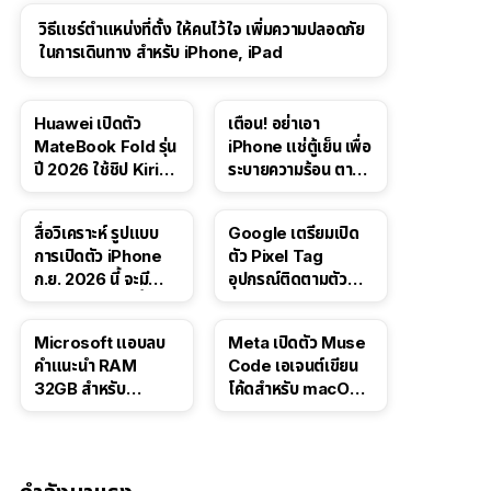
วิธีแชร์ตำแหน่งที่ตั้ง ให้คนไว้ใจ เพิ่มความปลอดภัย
ในการเดินทาง สำหรับ iPhone, iPad
Huawei เปิดตัว
เตือน! อย่าเอา
MateBook Fold รุ่น
iPhone แช่ตู้เย็น เพื่อ
ปี 2026 ใช้ชิป Kirin
ระบายความร้อน ตาม
X90 Plus
คำแนะนำใน TikTok
สื่อวิเคราะห์ รูปแบบ
Google เตรียมเปิด
การเปิดตัว iPhone
ตัว Pixel Tag
ก.ย. 2026 นี้ จะมี
อุปกรณ์ติดตามตัว
“ชีวิตชีวา” มากขึ้น
ราคาเดียวกับ AirTag
Microsoft แอบลบ
Meta เปิดตัว Muse
คำแนะนำ RAM
Code เอเจนต์เขียน
32GB สำหรับ
โค้ดสำหรับ macOS
Windows 11 ออก
และ Linux
จากเว็บตัวเอง