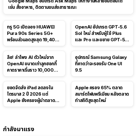
Google Maps อัปเกรด Ask Maps ให้ทำงานหลายขั้นตอนได้
เช่น สั่งอาหาร, ติดตามขนส่งสาธารณะ
ทรู 5G เปิดจอง HUAWEI
OpenAI อัปเกรด GPT-5.6
Pura 90s Series 5G+
Sol ใหม่ สำหรับผู้ใช้ Plus
พร้อมส่วนลดสูงสุด 19,400
และ Pro และขยาย GPT-5.6
บาท
Luna ให้ผู้ใช้ฟรี
ลือ! ลำโพง AI ตัวใหม่จาก
อุปกรณ์ Samsung Galaxy
OpenAI ขนาดเท่าลูกฮอกกี้
ที่คาดว่าจะรองรับ One UI
คาดราคาเริ่มราว 10,000
9.5
บาท
ยอดจัดส่ง iPad ลดลงใน
Apple ครอง 65% ตลาด
ไตรมาส 2 ปี 2026 แต่
สมาร์ตโฟนพรีเมียม หลังตลาด
Apple ยังครองผู้นำตลาด
ทำสถิติสูงสุดใหม่
แท็บเล็ต
กำลังมาแรง