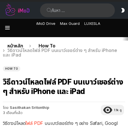
ค้นหา:
ส
ผิ
iMoD Drive
Max Guard
LUXESLA
เมนู
เรื่อง
คุณอยู่ที่นี่:
หน้าหลัก
How To
วิธีดาวน์โหลดไฟล์ PDF บนเบาว์เซอร์ต่าง ๆ สำหรับ iPhone
ล่าสุด
และ iPad
HOW TO
วิธีดาวน์โหลดไฟล์ PDF บนเบาว์เซอร์ต่าง
ๆ สำหรับ iPhone และ iPad
โดย
Sasithakan Sritonthip
1.1k
ดู
3 เดือนที่แล้ว
วิธีดาวน์โหลด
ไฟล์ PDF
บนเบาว์เซอร์ต่าง ๆ อย่าง Safari, Googl