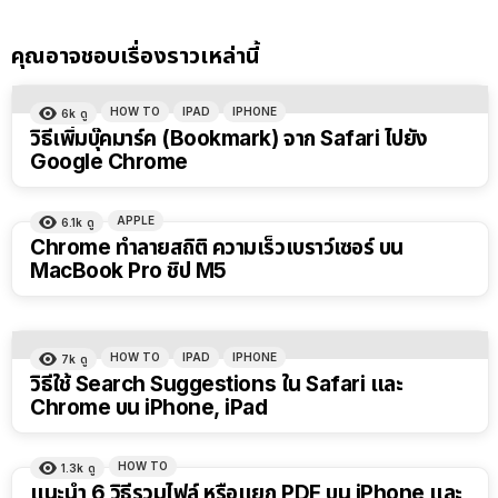
คุณอาจชอบเรื่องราวเหล่านี้
HOW TO
IPAD
IPHONE
6k
ดู
วิธีเพิ่มบุ๊คมาร์ค (Bookmark) จาก Safari ไปยัง
Google Chrome
APPLE
6.1k
ดู
Chrome ทำลายสถิติ ความเร็วเบราว์เซอร์ บน
MacBook Pro ชิป M5
HOW TO
IPAD
IPHONE
7k
ดู
วิธีใช้ Search Suggestions ใน Safari และ
Chrome บน iPhone, iPad
HOW TO
1.3k
ดู
แนะนำ 6 วิธีรวมไฟล์ หรือแยก PDF บน iPhone และ