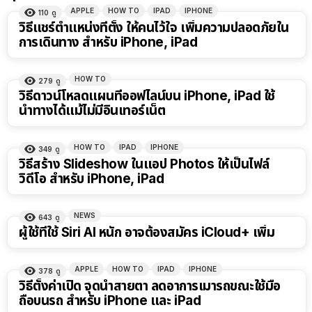
APPLE
HOW TO
IPAD
IPHONE
110
ดู
วิธีแชร์ตำแหน่งที่ตั้ง ให้คนไว้ใจ เพิ่มความปลอดภัยใน
การเดินทาง สำหรับ iPhone, iPad
HOW TO
279
ดู
วิธีดาวน์โหลดแผนที่ออฟไลน์บน iPhone, iPad ใช้
นำทางได้แม้ไม่มีอินเทอร์เน็ต
HOW TO
IPAD
IPHONE
349
ดู
วิธีสร้าง Slideshow ในแอป Photos ให้เป็นไฟล์
วิดีโอ สำหรับ iPhone, iPad
NEWS
643
ดู
ผู้ใช้ที่ใช้ Siri AI หนัก อาจต้องสมัคร iCloud+ เพิ่ม
APPLE
HOW TO
IPAD
IPHONE
378
ดู
วิธีตั้งค่าเปิด จุดนำสายตา ลดอาการเมารถขณะใช้มือ
ถือบนรถ สำหรับ iPhone และ iPad