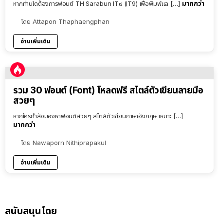
มากกว่า
หากท่านใดต้องการฟอนต์ TH Sarabun IT๙ (IT9) เพื่อพิมพ์แล […]
โดย
Attapon Thaphaengphan
อ่านเพิ่มเติม
รวม 30 ฟอนต์ (Font) โหลดฟรี สไตล์ตัวเขียนลายมือ
สวยๆ
หากใครกำลังมองหาฟอนต์สวยๆ สไตล์ตัวเขียนภาษาอังกฤษ เหมาะ […]
มากกว่า
โดย
Nawaporn Nithiprapakul
อ่านเพิ่มเติม
สนับสนุนโดย