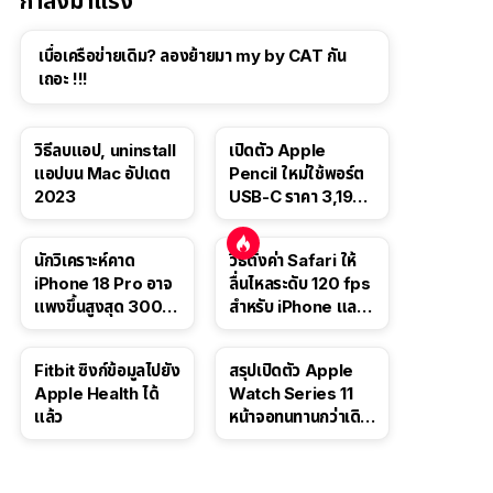
กำลังมาแรง
เบื่อเครือข่ายเดิม? ลองย้ายมา my by CAT กัน
เถอะ !!!
วิธีลบแอป, uninstall
เปิดตัว Apple
แอปบน Mac อัปเดต
Pencil ใหม่ใช้พอร์ต
2023
USB-C ราคา 3,190
บาท ขาย พ.ย. 2023
นี้
นักวิเคราะห์คาด
วิธีตั้งค่า Safari ให้
iPhone 18 Pro อาจ
ลื่นไหลระดับ 120 fps
แพงขึ้นสูงสุด 300
สำหรับ iPhone และ
ดอลลาร์ เริ่มต้นแตะ
iPad
1,399 ดอลลาร์
Fitbit ซิงก์ข้อมูลไปยัง
สรุปเปิดตัว Apple
Apple Health ได้
Watch Series 11
แล้ว
หน้าจอทนทานกว่าเดิม
2 เท่า เน้นฟีเจอร์
สุขภาพ