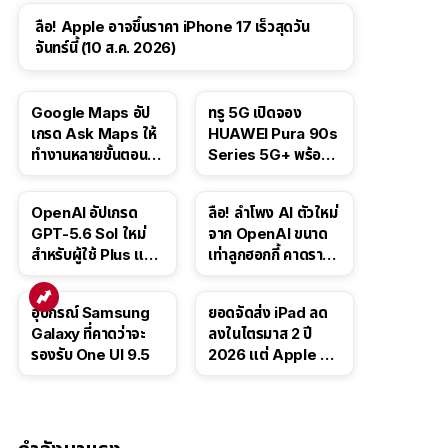
ลือ! Apple อาจขึ้นราคา iPhone 17 เร็วสุดวัน
จันทร์นี้ (10 ส.ค. 2026)
Google Maps อัป
ทรู 5G เปิดจอง
เกรด Ask Maps ให้
HUAWEI Pura 90s
ทำงานหลายขั้นตอนได้
Series 5G+ พร้อม
เช่น สั่งอาหาร,
ส่วนลดสูงสุด 19,400
ติดตามขนส่ง
บาท
OpenAI อัปเกรด
ลือ! ลำโพง AI ตัวใหม่
สาธารณะ
GPT-5.6 Sol ใหม่
จาก OpenAI ขนาด
สำหรับผู้ใช้ Plus และ
เท่าลูกฮอกกี้ คาดราคา
Pro และขยาย GPT-
เริ่มราว 10,000 บาท
5.6 Luna ให้ผู้ใช้ฟรี
อุปกรณ์ Samsung
ยอดจัดส่ง iPad ลด
Galaxy ที่คาดว่าจะ
ลงในไตรมาส 2 ปี
รองรับ One UI 9.5
2026 แต่ Apple ยัง
ครองผู้นำตลาด
แท็บเล็ต