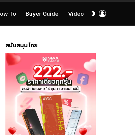
เข้า
สลับ
ow To
Buyer Guide
Video
สู่
ผิว
ระบบ
40:16
สนับสนุนโดย