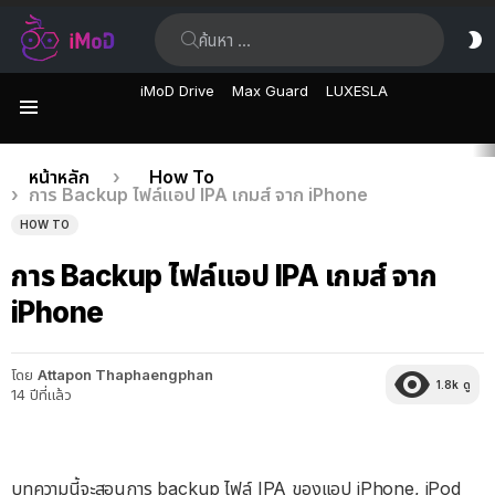
ค้นหา:
ส
ผิ
iMoD Drive
Max Guard
LUXESLA
เมนู
เรื่อง
คุณอยู่ที่นี่:
หน้าหลัก
How To
การ Backup ไฟล์แอป IPA เกมส์ จาก iPhone
ล่าสุด
HOW TO
การ Backup ไฟล์แอป IPA เกมส์ จาก
iPhone
โดย
Attapon Thaphaengphan
1.8k
ดู
14 ปีที่แล้ว
บทความนี้จะสอนการ backup ไฟล์ IPA ของแอป iPhone, iPod