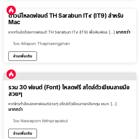
ดาวน์โหลดฟอนต์ TH Sarabun IT๙ (IT9) สำหรับ
Mac
มากกว่า
หากท่านใดต้องการฟอนต์ TH Sarabun IT๙ (IT9) เพื่อพิมพ์แล […]
โดย
Attapon Thaphaengphan
อ่านเพิ่มเติม
รวม 30 ฟอนต์ (Font) โหลดฟรี สไตล์ตัวเขียนลายมือ
สวยๆ
หากใครกำลังมองหาฟอนต์สวยๆ สไตล์ตัวเขียนภาษาอังกฤษ เหมาะ […]
มากกว่า
โดย
Nawaporn Nithiprapakul
อ่านเพิ่มเติม