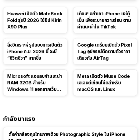
Huawei เปิดตัว MateBook
เตือน! อย่าเอา iPhone แช่ตู้
Fold รุ่นปี 2026 ใช้ชิป Kirin
เย็น เพื่อระบายความร้อน ตาม
X90 Plus
คำแนะนำใน TikTok
สื่อวิเคราะห์ รูปแบบการเปิดตัว
Google เตรียมเปิดตัว Pixel
iPhone ก.ย. 2026 นี้ จะมี
Tag อุปกรณ์ติดตามตัวราคา
“ชีวิตชีวา” มากขึ้น
เดียวกับ AirTag
Microsoft แอบลบคำแนะนำ
Meta เปิดตัว Muse Code
RAM 32GB สำหรับ
เอเจนต์เขียนโค้ดสำหรับ
Windows 11 ออกจากเว็บตัว
macOS และ Linux
เอง
กำลังมาแรง
ตั้งค่ากล้องคุมโทนภาพด้วย Photographic Style ใน iPhone