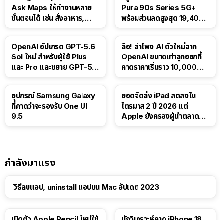
Ask Maps ให้ทำงานหลาย
Pura 90s Series 5G+
ขั้นตอนได้ เช่น สั่งอาหาร,
พร้อมส่วนลดสูงสุด 19,400
ติดตามขนส่งสาธารณะ
บาท
OpenAI อัปเกรด GPT-5.6
ลือ! ลำโพง AI ตัวใหม่จาก
Sol ใหม่ สำหรับผู้ใช้ Plus
OpenAI ขนาดเท่าลูกฮอกกี้
และ Pro และขยาย GPT-5.6
คาดราคาเริ่มราว 10,000
Luna ให้ผู้ใช้ฟรี
บาท
อุปกรณ์ Samsung Galaxy
ยอดจัดส่ง iPad ลดลงใน
ที่คาดว่าจะรองรับ One UI
ไตรมาส 2 ปี 2026 แต่
9.5
Apple ยังครองผู้นำตลาด
แท็บเล็ต
กำลังมาแรง
วิธีลบแอป, uninstall แอปบน Mac อัปเดต 2023
เปิดตัว Apple Pencil ใหม่ใช้
นักวิเคราะห์คาด iPhone 18