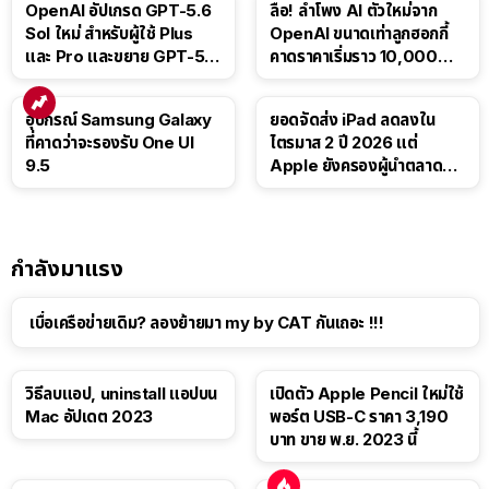
OpenAI อัปเกรด GPT-5.6
ลือ! ลำโพง AI ตัวใหม่จาก
Sol ใหม่ สำหรับผู้ใช้ Plus
OpenAI ขนาดเท่าลูกฮอกกี้
และ Pro และขยาย GPT-5.6
คาดราคาเริ่มราว 10,000
Luna ให้ผู้ใช้ฟรี
บาท
อุปกรณ์ Samsung Galaxy
ยอดจัดส่ง iPad ลดลงใน
ที่คาดว่าจะรองรับ One UI
ไตรมาส 2 ปี 2026 แต่
9.5
Apple ยังครองผู้นำตลาด
แท็บเล็ต
กำลังมาแรง
เบื่อเครือข่ายเดิม? ลองย้ายมา my by CAT กันเถอะ !!!
วิธีลบแอป, uninstall แอปบน
เปิดตัว Apple Pencil ใหม่ใช้
Mac อัปเดต 2023
พอร์ต USB-C ราคา 3,190
บาท ขาย พ.ย. 2023 นี้