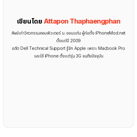
เขียนโดย
Attapon Thaphaengphan
ศิษย์เก่าวิศวกรรมคอมพิวเตอร์ ม. ขอนแก่น ผู้ก่อตั้ง iPhoneMod.net
ตั้งแต่ปี 2009
อดีต Dell Technical Support รู้จัก ​Apple เพราะ Macbook Pro
และใช้ iPhone ตั้งแต่รุ่น 3G จนถึงปัจจุบัน