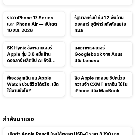
ราคา iPhone 17 Series
รัฐบาลทรัมป์ ทุ่ม 1.2 พันล้าน
และ iPhone Air — อัปเดต
ดอลลาร์ ยุติฟาร์มกังหันลมใน
10 ส.ค. 2026
ทะเล
SK Hynix ซัพพลายเออร์
เผยภาพเรนเดอร์
Apple ทุ่ม 3.8 หมื่นล้าน
Googlebook จาก Asus
ดอลลาร์ ผลิตชิป AI ถึงปี
และ Lenovo
2029
ฟีเจอร์ฉุกเฉิน บน Apple
ลือ Apple ทดสอบ ชิปหน่วย
Watch ช่วยชีวิตได้จริง, เปิด
ความจำ CXMT จากจีน ใช้ใน
ใช้งานยังไง?
iPhone และ MacBook
กำลังมาแรง
เปิดตัว Apple Pencil ใหม่ใช้พอร์ต USB-C ราคา 3,190 บาท