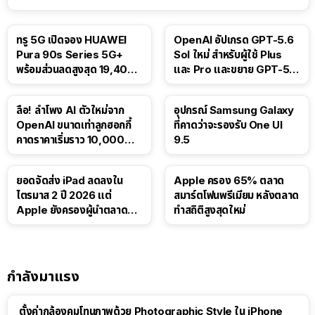
ทรู 5G เปิดจอง HUAWEI
OpenAI อัปเกรด GPT-5.6
Pura 90s Series 5G+
Sol ใหม่ สำหรับผู้ใช้ Plus
พร้อมส่วนลดสูงสุด 19,400
และ Pro และขยาย GPT-5.6
บาท
Luna ให้ผู้ใช้ฟรี
ลือ! ลำโพง AI ตัวใหม่จาก
อุปกรณ์ Samsung Galaxy
OpenAI ขนาดเท่าลูกฮอกกี้
ที่คาดว่าจะรองรับ One UI
คาดราคาเริ่มราว 10,000
9.5
บาท
ยอดจัดส่ง iPad ลดลงใน
Apple ครอง 65% ตลาด
ไตรมาส 2 ปี 2026 แต่
สมาร์ตโฟนพรีเมียม หลังตลาด
Apple ยังครองผู้นำตลาด
ทำสถิติสูงสุดใหม่
แท็บเล็ต
กำลังมาแรง
ตั้งค่ากล้องคุมโทนภาพด้วย Photographic Style ใน iPhone