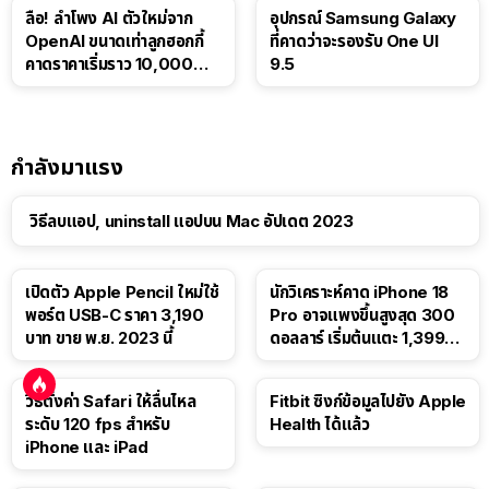
ลือ! ลำโพง AI ตัวใหม่จาก
อุปกรณ์ Samsung Galaxy
OpenAI ขนาดเท่าลูกฮอกกี้
ที่คาดว่าจะรองรับ One UI
คาดราคาเริ่มราว 10,000
9.5
บาท
กำลังมาแรง
วิธีลบแอป, uninstall แอปบน Mac อัปเดต 2023
เปิดตัว Apple Pencil ใหม่ใช้
นักวิเคราะห์คาด iPhone 18
พอร์ต USB-C ราคา 3,190
Pro อาจแพงขึ้นสูงสุด 300
บาท ขาย พ.ย. 2023 นี้
ดอลลาร์ เริ่มต้นแตะ 1,399
ดอลลาร์
วิธีตั้งค่า Safari ให้ลื่นไหล
Fitbit ซิงก์ข้อมูลไปยัง Apple
ระดับ 120 fps สำหรับ
Health ได้แล้ว
iPhone และ iPad