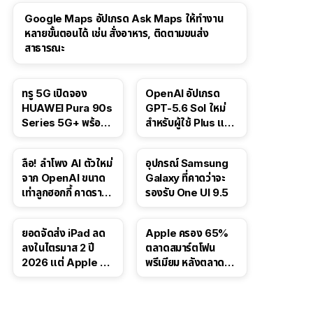
Google Maps อัปเกรด Ask Maps ให้ทำงาน
หลายขั้นตอนได้ เช่น สั่งอาหาร, ติดตามขนส่ง
สาธารณะ
ทรู 5G เปิดจอง
OpenAI อัปเกรด
HUAWEI Pura 90s
GPT-5.6 Sol ใหม่
Series 5G+ พร้อม
สำหรับผู้ใช้ Plus และ
ส่วนลดสูงสุด 19,400
Pro และขยาย GPT-
บาท
5.6 Luna ให้ผู้ใช้ฟรี
ลือ! ลำโพง AI ตัวใหม่
อุปกรณ์ Samsung
จาก OpenAI ขนาด
Galaxy ที่คาดว่าจะ
เท่าลูกฮอกกี้ คาดราคา
รองรับ One UI 9.5
เริ่มราว 10,000 บาท
ยอดจัดส่ง iPad ลด
Apple ครอง 65%
ลงในไตรมาส 2 ปี
ตลาดสมาร์ตโฟน
2026 แต่ Apple ยัง
พรีเมียม หลังตลาดทำ
ครองผู้นำตลาด
สถิติสูงสุดใหม่
แท็บเล็ต