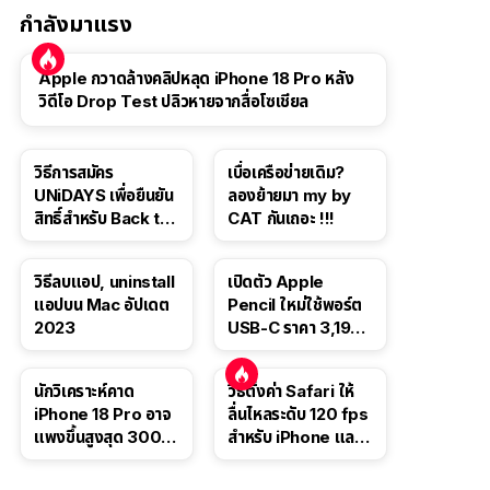
กำลังมาแรง
Apple กวาดล้างคลิปหลุด iPhone 18 Pro หลัง
วิดีโอ Drop Test ปลิวหายจากสื่อโซเชียล
วิธีการสมัคร
เบื่อเครือข่ายเดิม?
UNiDAYS เพื่อยืนยัน
ลองย้ายมา my by
สิทธิ์สำหรับ Back to
CAT กันเถอะ !!!
School 2565
วิธีลบแอป, uninstall
เปิดตัว Apple
แอปบน Mac อัปเดต
Pencil ใหม่ใช้พอร์ต
2023
USB-C ราคา 3,190
บาท ขาย พ.ย. 2023
นี้
นักวิเคราะห์คาด
วิธีตั้งค่า Safari ให้
iPhone 18 Pro อาจ
ลื่นไหลระดับ 120 fps
แพงขึ้นสูงสุด 300
สำหรับ iPhone และ
ดอลลาร์ เริ่มต้นแตะ
iPad
1,399 ดอลลาร์