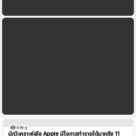
Apple เปิดตัว ARKit 3.5 สำหรับนักพัฒนา รองรับ
LiDAR Scanner บน iPad Pro 2020 ใหม่
รวมแอป AR ที่จะพาคุณไปถ่ายภาพอันแสนสนุก
ผลลัพธ์
6.8k
ดู
ทั้งหมด
นักวิเคราะห์เชื่อ Apple มีโอกาสทำรายได้มากถึง 11