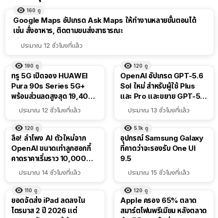
160
ดู
Google Maps อัปเกรด Ask Maps ให้ทำงานหลายขั้นตอนได้
เช่น สั่งอาหาร, ติดตามขนส่งสาธารณะ
ประมาณ 12 ชั่วโมงที่แล้ว
190
ดู
120
ดู
ทรู 5G เปิดจอง HUAWEI
OpenAI อัปเกรด GPT-5.6
Pura 90s Series 5G+
Sol ใหม่ สำหรับผู้ใช้ Plus
พร้อมส่วนลดสูงสุด 19,400
และ Pro และขยาย GPT-5.6
บาท
Luna ให้ผู้ใช้ฟรี
ประมาณ 12 ชั่วโมงที่แล้ว
ประมาณ 13 ชั่วโมงที่แล้ว
120
ดู
5.1k
ดู
ลือ! ลำโพง AI ตัวใหม่จาก
อุปกรณ์ Samsung Galaxy
OpenAI ขนาดเท่าลูกฮอกกี้
ที่คาดว่าจะรองรับ One UI
คาดราคาเริ่มราว 10,000
9.5
บาท
ประมาณ 14 ชั่วโมงที่แล้ว
ประมาณ 15 ชั่วโมงที่แล้ว
110
ดู
120
ดู
ยอดจัดส่ง iPad ลดลงใน
Apple ครอง 65% ตลาด
ไตรมาส 2 ปี 2026 แต่
สมาร์ตโฟนพรีเมียม หลังตลาด