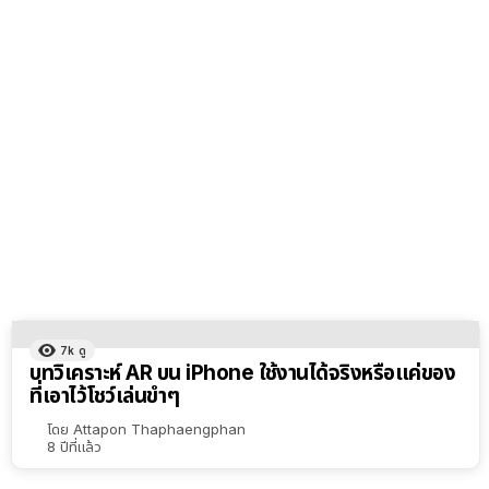
7k
ดู
บทวิเคราะห์ AR บน iPhone ใช้งานได้จริงหรือแค่ของ
ที่เอาไว้โชว์เล่นขำๆ
โดย
Attapon Thaphaengphan
8 ปีที่แล้ว