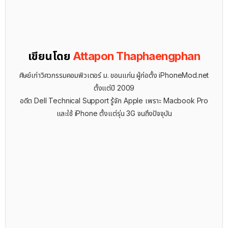
เขียนโดย
Attapon Thaphaengphan
ศิษย์เก่าวิศวกรรมคอมพิวเตอร์ ม. ขอนแก่น ผู้ก่อตั้ง iPhoneMod.net
ตั้งแต่ปี 2009
อดีต Dell Technical Support รู้จัก ​Apple เพราะ Macbook Pro
และใช้ iPhone ตั้งแต่รุ่น 3G จนถึงปัจจุบัน