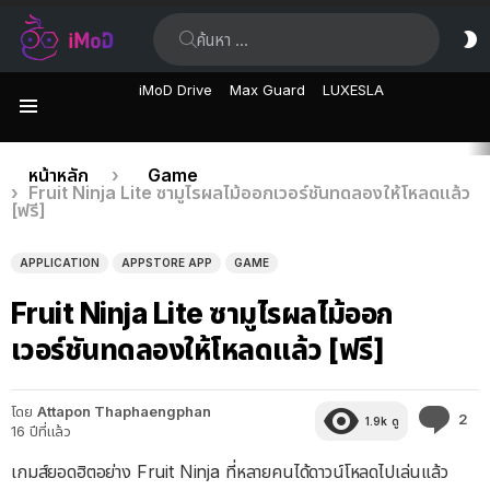
ค้นหา:
ส
ผิ
iMoD Drive
Max Guard
LUXESLA
เมนู
เรื่อง
คุณอยู่ที่นี่:
หน้าหลัก
Game
Fruit Ninja Lite ซามูไรผลไม้ออกเวอร์ชันทดลองให้โหลดแล้ว
ล่าสุด
[ฟรี]
APPLICATION
APPSTORE APP
GAME
Fruit Ninja Lite ซามูไรผลไม้ออก
เวอร์ชันทดลองให้โหลดแล้ว [ฟรี]
โดย
Attapon Thaphaengphan
คว
2
1.9k
ดู
16 ปีที่แล้ว
คิด
เห็
เกมส์ยอดฮิตอย่าง Fruit Ninja ที่หลายคนได้ดาวน์โหลดไปเล่นแล้ว