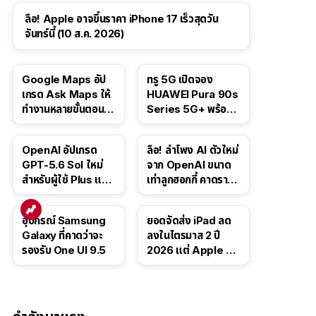
ลือ! Apple อาจขึ้นราคา iPhone 17 เร็วสุดวัน
จันทร์นี้ (10 ส.ค. 2026)
Google Maps อัป
ทรู 5G เปิดจอง
เกรด Ask Maps ให้
HUAWEI Pura 90s
ทำงานหลายขั้นตอนได้
Series 5G+ พร้อม
เช่น สั่งอาหาร,
ส่วนลดสูงสุด 19,400
ติดตามขนส่ง
บาท
OpenAI อัปเกรด
ลือ! ลำโพง AI ตัวใหม่
สาธารณะ
GPT-5.6 Sol ใหม่
จาก OpenAI ขนาด
สำหรับผู้ใช้ Plus และ
เท่าลูกฮอกกี้ คาดราคา
Pro และขยาย GPT-
เริ่มราว 10,000 บาท
5.6 Luna ให้ผู้ใช้ฟรี
อุปกรณ์ Samsung
ยอดจัดส่ง iPad ลด
Galaxy ที่คาดว่าจะ
ลงในไตรมาส 2 ปี
รองรับ One UI 9.5
2026 แต่ Apple ยัง
ครองผู้นำตลาด
แท็บเล็ต