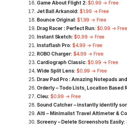
Game About Flight 2
:
$0.99 → Free
Jet Ball Arkanoid
:
$1.99 → Free
Bounce Original
:
$1.99 → Free
Drag Racer : Perfect Run
:
$0.99 → Fre
Instant Sketch
:
$0.99 → Free
Instaflash Pro
:
$4.99 → Free
ROBO Charger
:
$4.99 → Free
Cardiograph Classic
:
$0.99 → Free
Wide Split Lens
:
$0.99 → Free
Draw Pad Pro : Amazing Notepads an
Orderly – Todo Lists, Location Based
Cleu
:
$0.99 → Free
Sound Catcher – instantly identify so
Alti – Minimalist Travel Altimeter & 
Screeny – Delete Screenshots Easily
: