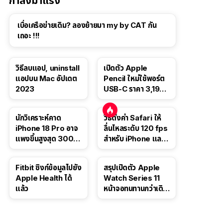
กำลังมาแรง
เบื่อเครือข่ายเดิม? ลองย้ายมา my by CAT กัน
เถอะ !!!
วิธีลบแอป, uninstall
เปิดตัว Apple
แอปบน Mac อัปเดต
Pencil ใหม่ใช้พอร์ต
2023
USB-C ราคา 3,190
บาท ขาย พ.ย. 2023
นี้
นักวิเคราะห์คาด
วิธีตั้งค่า Safari ให้
iPhone 18 Pro อาจ
ลื่นไหลระดับ 120 fps
แพงขึ้นสูงสุด 300
สำหรับ iPhone และ
ดอลลาร์ เริ่มต้นแตะ
iPad
1,399 ดอลลาร์
Fitbit ซิงก์ข้อมูลไปยัง
สรุปเปิดตัว Apple
Apple Health ได้
Watch Series 11
แล้ว
หน้าจอทนทานกว่าเดิม
2 เท่า เน้นฟีเจอร์
สุขภาพ