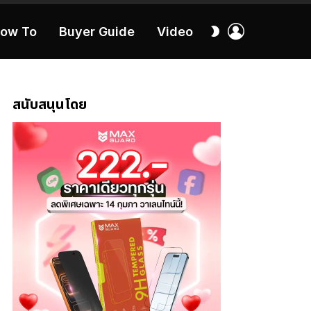
เข้า
สลับ
ow To
Buyer Guide
Video
สู่
ผิว
ระบบ
40:16
สนับสนุนโดย