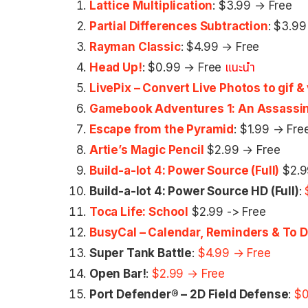
Lattice Multiplication
: $3.99 → Free
Partial Differences Subtraction
: $3.9
Rayman Classic
: $4.99 → Free
Head Up!
: $0.99 → Free
แนะนำ
LivePix – Convert Live Photos to gif &
Gamebook Adventures 1: An Assassin
Escape from the Pyramid
: $1.99 → Fre
Artie’s Magic Pencil
$2.99 → Free
Build-a-lot 4: Power Source (Full)
$2.9
Build-a-lot 4: Power Source HD (Full)
:
Toca Life: School
$2.99 -> Free
BusyCal – Calendar, Reminders & To 
Super Tank Battle
:
$4.99 → Free
Open Bar!
:
$2.99 → Free
Port Defender® – 2D Field Defense
:
$0