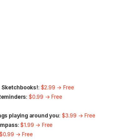
e
d Sketchbooks!
:
$2.99 → Free
 Reminders
:
$0.99 → Free
ngs playing around you
:
$3.99 → Free
Compass
:
$1.99 → Free
$0.99 → Free