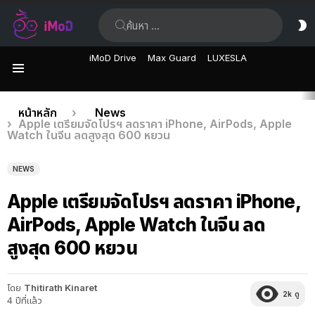
ค้นหา:
ส
ผิ
iMoD Drive
Max Guard
LUXESLA
เมนู
เรื่อง
คุณอยู่ที่นี่:
หน้าหลัก
News
Apple เตรียมจัดโปรฯ ลดราคา iPhone, AirPods, Apple
ล่าสุด
Watch ในจีน ลดสูงสุด 600 หยวน
NEWS
Apple เตรียมจัดโปรฯ ลดราคา iPhone,
AirPods, Apple Watch ในจีน ลด
สูงสุด 600 หยวน
โดย
Thitirath Kinaret
2k
ดู
4 ปีที่แล้ว