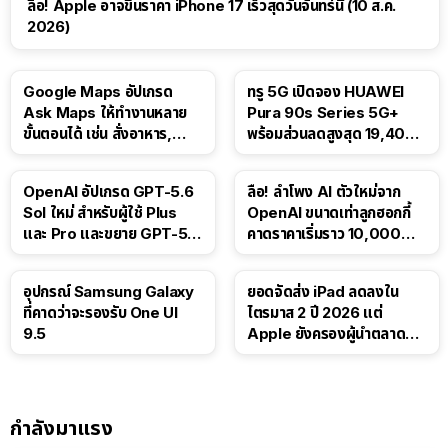
ลือ! Apple อาจขึ้นราคา iPhone 17 เร็วสุดวันจันทร์นี้ (10 ส.ค.
2026)
Google Maps อัปเกรด
ทรู 5G เปิดจอง HUAWEI
Ask Maps ให้ทำงานหลาย
Pura 90s Series 5G+
ขั้นตอนได้ เช่น สั่งอาหาร,
พร้อมส่วนลดสูงสุด 19,400
ติดตามขนส่งสาธารณะ
บาท
OpenAI อัปเกรด GPT-5.6
ลือ! ลำโพง AI ตัวใหม่จาก
Sol ใหม่ สำหรับผู้ใช้ Plus
OpenAI ขนาดเท่าลูกฮอกกี้
และ Pro และขยาย GPT-5.6
คาดราคาเริ่มราว 10,000
Luna ให้ผู้ใช้ฟรี
บาท
อุปกรณ์ Samsung Galaxy
ยอดจัดส่ง iPad ลดลงใน
ที่คาดว่าจะรองรับ One UI
ไตรมาส 2 ปี 2026 แต่
9.5
Apple ยังครองผู้นำตลาด
แท็บเล็ต
กำลังมาแรง