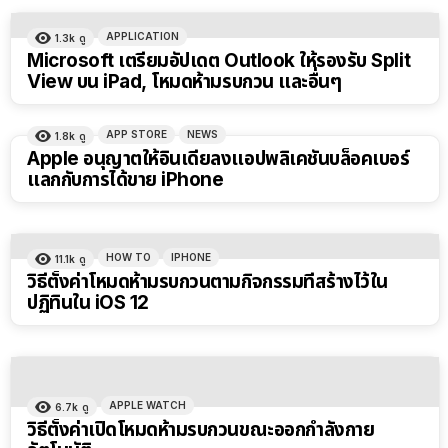
APPLICATION
1.3k
ดู
Microsoft เตรียมอัปเดต Outlook ให้รองรับ Split
View บน iPad, โหมดห้ามรบกวน และอื่นๆ
APP STORE
NEWS
1.8k
ดู
Apple อนุญาตให้อินเดียลงแอปพลิเคชันบล็อคเบอร์
แลกกับการได้ขาย iPhone
HOW TO
IPHONE
11.1k
ดู
วิธีตั้งค่าโหมดห้ามรบกวนตามกิจกรรมที่สร้างไว้ใน
ปฏิทินใน iOS 12
APPLE WATCH
6.7k
ดู
วิธีตั้งค่าเปิดโหมดห้ามรบกวนขณะออกกำลังกาย