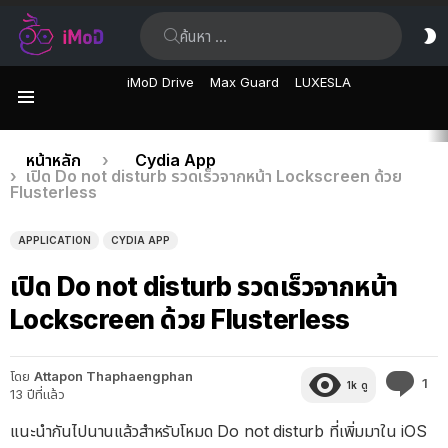
ค้นหา:
ส
ผิ
iMoD Drive
Max Guard
LUXESLA
เมนู
เรื่อง
คุณอยู่ที่นี่:
หน้าหลัก
Cydia App
เปิด Do not disturb รวดเร็วจากหน้า Lockscreen ด้วย
ล่าสุด
Flusterless
APPLICATION
CYDIA APP
เปิด Do not disturb รวดเร็วจากหน้า
Lockscreen ด้วย Flusterless
โดย
Attapon Thaphaengphan
คว
1
1k
ดู
13 ปีที่แล้ว
คิด
เห็
แนะนำกันไปนานแล้วสำหรับโหมด Do not disturb ที่เพิ่มมาใน iOS