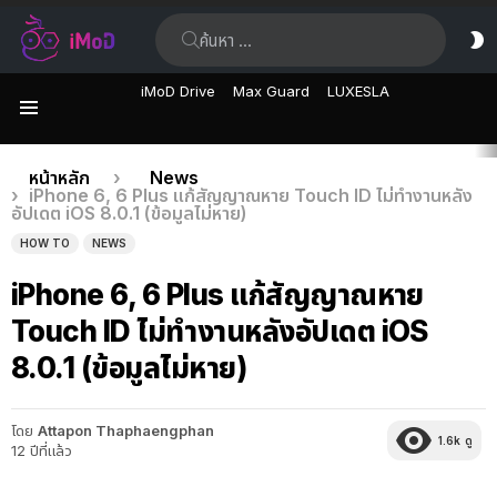
ค้นหา:
ส
ผิ
iMoD Drive
Max Guard
LUXESLA
เมนู
เรื่อง
คุณอยู่ที่นี่:
หน้าหลัก
News
iPhone 6, 6 Plus แก้สัญญาณหาย Touch ID ไม่ทำงานหลัง
ล่าสุด
อัปเดต iOS 8.0.1 (ข้อมูลไม่หาย)
HOW TO
NEWS
iPhone 6, 6 Plus แก้สัญญาณหาย
Touch ID ไม่ทำงานหลังอัปเดต iOS
8.0.1 (ข้อมูลไม่หาย)
โดย
Attapon Thaphaengphan
1.6k
ดู
12 ปีที่แล้ว