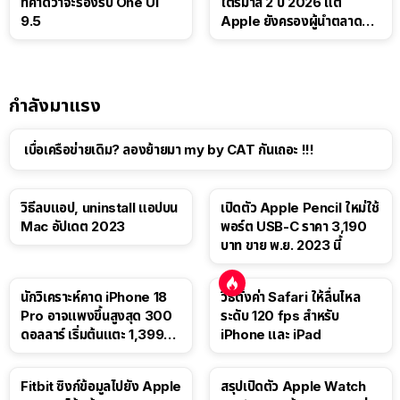
ที่คาดว่าจะรองรับ One UI
ไตรมาส 2 ปี 2026 แต่
9.5
Apple ยังครองผู้นำตลาด
แท็บเล็ต
กำลังมาแรง
เบื่อเครือข่ายเดิม? ลองย้ายมา my by CAT กันเถอะ !!!
วิธีลบแอป, uninstall แอปบน
เปิดตัว Apple Pencil ใหม่ใช้
Mac อัปเดต 2023
พอร์ต USB-C ราคา 3,190
บาท ขาย พ.ย. 2023 นี้
นักวิเคราะห์คาด iPhone 18
วิธีตั้งค่า Safari ให้ลื่นไหล
Pro อาจแพงขึ้นสูงสุด 300
ระดับ 120 fps สำหรับ
ดอลลาร์ เริ่มต้นแตะ 1,399
iPhone และ iPad
ดอลลาร์
Fitbit ซิงก์ข้อมูลไปยัง Apple
สรุปเปิดตัว Apple Watch