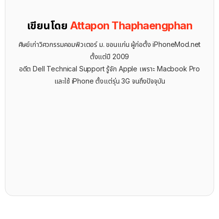
เขียนโดย
Attapon Thaphaengphan
ศิษย์เก่าวิศวกรรมคอมพิวเตอร์ ม. ขอนแก่น ผู้ก่อตั้ง iPhoneMod.net
ตั้งแต่ปี 2009
อดีต Dell Technical Support รู้จัก ​Apple เพราะ Macbook Pro
และใช้ iPhone ตั้งแต่รุ่น 3G จนถึงปัจจุบัน