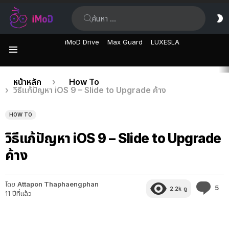
ค้นหา:
ส
ผิ
iMoD Drive
Max Guard
LUXESLA
เมนู
เรื่อง
คุณอยู่ที่นี่:
หน้าหลัก
How To
วิธีแก้ปัญหา iOS 9 – Slide to Upgrade ค้าง
ล่าสุด
HOW TO
วิธีแก้ปัญหา iOS 9 – Slide to Upgrade
ค้าง
โดย
Attapon Thaphaengphan
คว
5
2.2k
ดู
11 ปีที่แล้ว
คิด
เห็