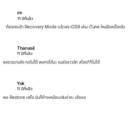
PP
11 ปีที่แล้ว
ต้องกดเข้า Recovery Mode แล้วลง iOS9 ผ่าน iTune ใหม่อีกครั้งครับ
Thanasil
11 ปีที่แล้ว
จอขาวนานจัด กดไม่ได้ พอกดได้นะ แมร่งขาวอีก สไลด?ก้ไม่ได้
Yok
11 ปีที่แล้ว
พอ Restore เสร็จ มันก็ค้างเหมือนเดิมอ่าคะ เฮ้อออ