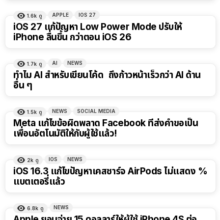
APPLE
IOS 27
1.6k
ดู
iOS 27 แก้ปัญหา Low Power Mode ปรับให้
iPhone ลื่นขึ้น กว่าตอน iOS 26
AI
NEWS
1.7k
ดู
ทำไม AI สำหรับเขียนโค้ด ถึงก้าวหน้าเร็วกว่า AI ด้าน
อื่น ๆ
NEWS
SOCIAL MEDIA
1.5k
ดู
Meta แก้ไขข้อผิดพลาด Facebook ที่ส่งคําขอเป็น
เพื่อนอัตโนมัติให้กับผู้ใช้แล้ว!
IOS
NEWS
2k
ดู
iOS 16.3 แก้ไขปัญหาเคสชาร์จ AirPods ไม่แสดง %
แบตเตอรี่แล้ว
NEWS
6.8k
ดู
Apple ยอมจ่าย 15 ดอลลาร์ให้ผู้ใช้ iPhone 4S ต่อ