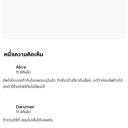
หนึ่งความคิดเห็น
Alice
11 ปีที่แล้ว
อัพไอโอเอสเก้ากับไอแพดแอ2แล้ว ช้าดไม่เข้าเกี่ยวกันมั้ยค่ะ แต่ว่าก่อนอัพช้าดได่
ปกติ ที่ช้าดก้อใช้กับไอโฟนได้
Daruman
11 ปีที่แล้ว
ทำตามวิธีที่ สองไม่เห็นได้เลยครับ