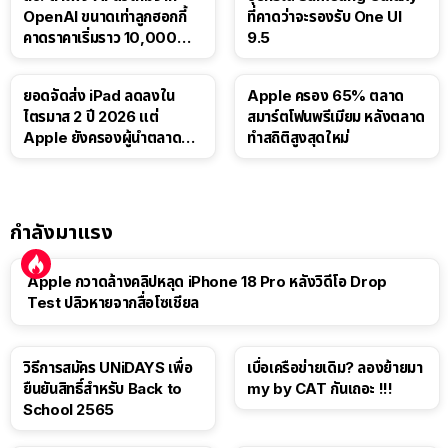
OpenAI ขนาดเท่าลูกฮอกกี้
ที่คาดว่าจะรองรับ One UI
คาดราคาเริ่มราว 10,000
9.5
บาท
ยอดจัดส่ง iPad ลดลงใน
Apple ครอง 65% ตลาด
ไตรมาส 2 ปี 2026 แต่
สมาร์ตโฟนพรีเมียม หลังตลาด
Apple ยังครองผู้นำตลาด
ทำสถิติสูงสุดใหม่
แท็บเล็ต
กำลังมาแรง
Apple กวาดล้างคลิปหลุด iPhone 18 Pro หลังวิดีโอ Drop
Test ปลิวหายจากสื่อโซเชียล
วิธีการสมัคร UNiDAYS เพื่อ
เบื่อเครือข่ายเดิม? ลองย้ายมา
ยืนยันสิทธิ์สำหรับ Back to
my by CAT กันเถอะ !!!
School 2565