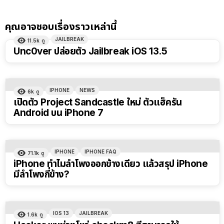
คุณอาจชอบเรื่องราวเหล่านี้
JAILBREAK
11.5k
ดู
Unc0ver ปล่อยตัว Jailbreak iOS 13.5
IPHONE
NEWS
6k
ดู
เปิดตัว Project Sandcastle ใหม่ ตัวแฮ็ครัน
Android บน iPhone 7
IPHONE
IPHONE FAQ
71.1k
ดู
iPhone ทำไมลําโพงออกข้างเดียว แล้วสรุป iPhone
มีลำโพงกี่ข้าง?
IOS 13
JAILBREAK
1.6k
ดู