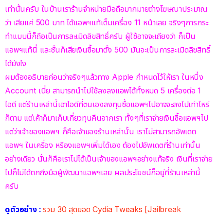
เท่านั้นครับ ในบ้านเราร้านจำหน่ายมือถือมากมายต่างโฆษณาประมาณ
ว่า เสียแค่ 500 บาท ได้แอพฯแท้เต็มเครื่อง 11 หน้าเลย จริงๆการกระ
ทำแบบนี้ก็ถือเป็นการละเมิดลิขสิทธิ์ครับ ผู้ใช้อาจจะเถียงว่า ก็เป็น
แอพฯแท้นี่ และชั้นก็เสียเงินซื้อมาตั้ง 500 มันจะเป็นการละเมิดลิขสิทธิ์
ได้ยังไง
ผมต้องอธิบายก่อนว่าจริงๆแล้วทาง Apple กำหนดไว้ให้เรา ในหนึ่ง
Account เนี่ย สามารถนำไปใช้ลงลงแอพได้ทั้งหมด 5 เครื่องต่อ 1
ไอดี แต่ร้านเหล่านี้เอาไอดีที่ตนเองลงทุนซื้อแอพฯไปอาจจะลงไปเท่าไหร่
ก็ตาม แต่เค้าก็มาเก็บเกี่ยวทุนคืนจากเรา ทั้งๆที่เราจ่ายเงินซื้อแอพฯไป
แต่ว่าเจ้าของแอพฯ ก็คือเจ้าของร้านเหล่านั้น เราไม่สามารถอัพเดต
แอพฯ ในเครื่อง หรืองแอพฯเพิ่มได้เอง ต้องไปอัพเดตที่ร้านเท่านั้น
อย่างเดียว นั่นก็คือเราไม่ได้เป็นเจ้าของแอพฯอย่างแท้จริง เงินที่เราจ่าย
ไปก็ไม่ได้ตกถึงมือผู้พัฒนาแอพฯเลย ผลประโยชน์ก็อยู่ที่ร้านเหล่านี้
ครับ
ดูตัวอย่าง :
รวม 30 สุดยอด Cydia Tweaks [Jailbreak