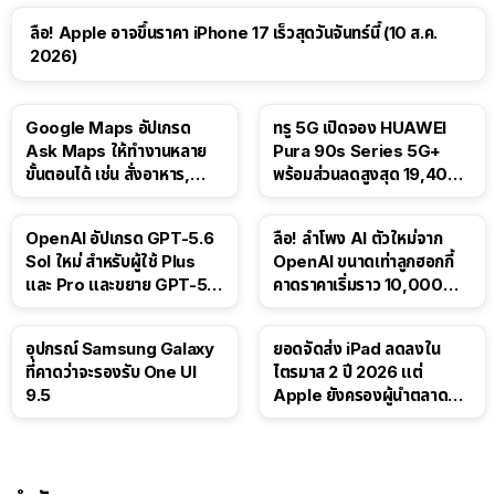
ลือ! Apple อาจขึ้นราคา iPhone 17 เร็วสุดวันจันทร์นี้ (10 ส.ค.
2026)
Google Maps อัปเกรด
ทรู 5G เปิดจอง HUAWEI
Ask Maps ให้ทำงานหลาย
Pura 90s Series 5G+
ขั้นตอนได้ เช่น สั่งอาหาร,
พร้อมส่วนลดสูงสุด 19,400
ติดตามขนส่งสาธารณะ
บาท
OpenAI อัปเกรด GPT-5.6
ลือ! ลำโพง AI ตัวใหม่จาก
Sol ใหม่ สำหรับผู้ใช้ Plus
OpenAI ขนาดเท่าลูกฮอกกี้
และ Pro และขยาย GPT-5.6
คาดราคาเริ่มราว 10,000
Luna ให้ผู้ใช้ฟรี
บาท
อุปกรณ์ Samsung Galaxy
ยอดจัดส่ง iPad ลดลงใน
ที่คาดว่าจะรองรับ One UI
ไตรมาส 2 ปี 2026 แต่
9.5
Apple ยังครองผู้นำตลาด
แท็บเล็ต