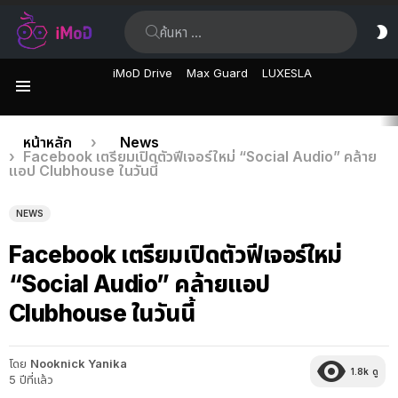
ค้นหา:
ส
ผิ
iMoD Drive
Max Guard
LUXESLA
เมนู
เรื่อง
คุณอยู่ที่นี่:
หน้าหลัก
News
Facebook เตรียมเปิดตัวฟีเจอร์ใหม่ “Social Audio” คล้าย
ล่าสุด
แอป Clubhouse ในวันนี้
NEWS
Facebook เตรียมเปิดตัวฟีเจอร์ใหม่
“Social Audio” คล้ายแอป
Clubhouse ในวันนี้
โดย
Nooknick Yanika
1.8k
ดู
5 ปีที่แล้ว