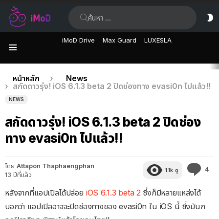
ค้นหา:
ส
ผิ
iMoD Drive
Max Guard
LUXESLA
เมนู
เรื่อง
คุณอยู่ที่นี่:
หน้าหลัก
News
สกัดดาวรุ่ง! iOS 6.1.3 beta 2 ปิดช่องทาง evasi0n ไปแล้ว!!
ล่าสุด
NEWS
สกัดดาวรุ่ง! iOS 6.1.3 beta 2 ปิดช่อง
ทาง evasi0n ไปแล้ว!!
โดย
Attapon Thaphaengphan
คว
4
1.1k
ดู
13 ปีที่แล้ว
คิด
เห็
หลังจากที่แอปเปิลได้ปล่อย
iOS 6.1.3 beta 2
ซึ่งก็มีหลายแหล่งได้
บอกว่า แอปเปิลอาจจะปิดช่องทางของ evasi0n ใน iOS นี้ ซึ่งมันก