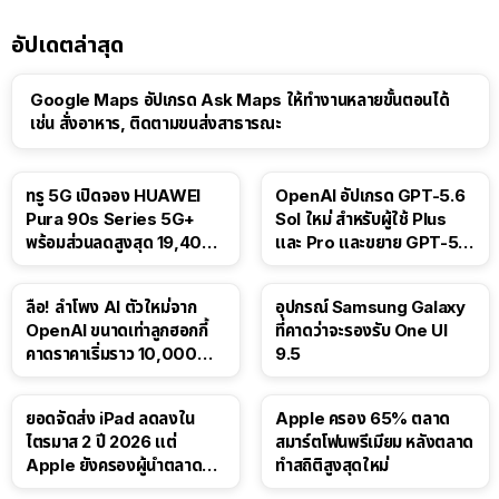
อัปเดตล่าสุด
Google Maps อัปเกรด Ask Maps ให้ทำงานหลายขั้นตอนได้
เช่น สั่งอาหาร, ติดตามขนส่งสาธารณะ
ทรู 5G เปิดจอง HUAWEI
OpenAI อัปเกรด GPT-5.6
Pura 90s Series 5G+
Sol ใหม่ สำหรับผู้ใช้ Plus
พร้อมส่วนลดสูงสุด 19,400
และ Pro และขยาย GPT-5.6
บาท
Luna ให้ผู้ใช้ฟรี
ลือ! ลำโพง AI ตัวใหม่จาก
อุปกรณ์ Samsung Galaxy
OpenAI ขนาดเท่าลูกฮอกกี้
ที่คาดว่าจะรองรับ One UI
คาดราคาเริ่มราว 10,000
9.5
บาท
ยอดจัดส่ง iPad ลดลงใน
Apple ครอง 65% ตลาด
ไตรมาส 2 ปี 2026 แต่
สมาร์ตโฟนพรีเมียม หลังตลาด
Apple ยังครองผู้นำตลาด
ทำสถิติสูงสุดใหม่
แท็บเล็ต