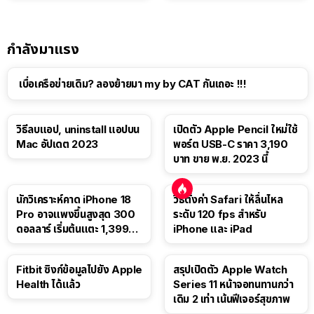
กำลังมาแรง
เบื่อเครือข่ายเดิม? ลองย้ายมา my by CAT กันเถอะ !!!
วิธีลบแอป, uninstall แอปบน
เปิดตัว Apple Pencil ใหม่ใช้
Mac อัปเดต 2023
พอร์ต USB-C ราคา 3,190
บาท ขาย พ.ย. 2023 นี้
นักวิเคราะห์คาด iPhone 18
วิธีตั้งค่า Safari ให้ลื่นไหล
Pro อาจแพงขึ้นสูงสุด 300
ระดับ 120 fps สำหรับ
ดอลลาร์ เริ่มต้นแตะ 1,399
iPhone และ iPad
ดอลลาร์
Fitbit ซิงก์ข้อมูลไปยัง Apple
สรุปเปิดตัว Apple Watch
Health ได้แล้ว
Series 11 หน้าจอทนทานกว่า
เดิม 2 เท่า เน้นฟีเจอร์สุขภาพ