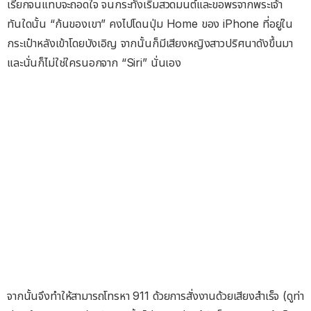
เรียกจนแทบจะถอดใจ จนกระทั่งเริ่มสวดมนต์และขอพรจากพระเจ้า
ทันใดนั้น “ก้นของเขา” คงไปโดนปุ่ม Home ของ iPhone ที่อยู่ใน
กระเป๋าหลังเข้าโดยบังเอิญ จากนั้นก็มีเสียงหญิงสาวปริศนาดังขึ้นมา
และนั่นก็ไม่ใช่ใครนอกจาก “Siri” นั่นเอง
จากนั้นจึงทำให้สามารถโทรหา 911 ด้วยการสั่งงานด้วยเสียงสำเร็จ (ดูท่า