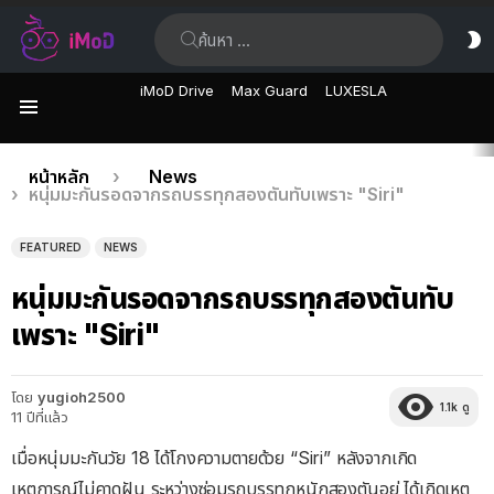
ค้นหา:
ส
ผิ
iMoD Drive
Max Guard
LUXESLA
เมนู
เรื่อง
คุณอยู่ที่นี่:
หน้าหลัก
News
หนุ่มมะกันรอดจากรถบรรทุกสองตันทับเพราะ "Siri"
ล่าสุด
FEATURED
NEWS
หนุ่มมะกันรอดจากรถบรรทุกสองตันทับ
เพราะ "Siri"
โดย
yugioh2500
1.1k
ดู
11 ปีที่แล้ว
เมื่อหนุ่มมะกันวัย 18 ได้โกงความตายด้วย “Siri” หลังจากเกิด
เหตุการณ์ไม่คาดฝัน ระหว่างซ่อมรถบรรทุกหนักสองตันอยู่ ได้เกิดเหตุ