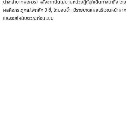
น่าจะลำบากพอควร) หลังจากนั้นไม่นานหน่วยกู้ภัยก็เดินทางมาถึง โดย
ผลคือกระดูกสะโพกหัก 3 ซี่, ไตบอบช้ำ, มีรายบาดแผลบริเวณหน้าผาก
และรอยไหม้บริเวณท่อนแขน