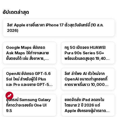
อัปเดตล่าสุด
ลือ! Apple อาจขึ้นราคา iPhone 17 เร็วสุดวันจันทร์นี้ (10 ส.ค.
2026)
Google Maps อัปเกรด
ทรู 5G เปิดจอง HUAWEI
Ask Maps ให้ทำงานหลาย
Pura 90s Series 5G+
ขั้นตอนได้ เช่น สั่งอาหาร,
พร้อมส่วนลดสูงสุด 19,400
ติดตามขนส่งสาธารณะ
บาท
OpenAI อัปเกรด GPT-5.6
ลือ! ลำโพง AI ตัวใหม่จาก
Sol ใหม่ สำหรับผู้ใช้ Plus
OpenAI ขนาดเท่าลูกฮอกกี้
และ Pro และขยาย GPT-5.6
คาดราคาเริ่มราว 10,000
Luna ให้ผู้ใช้ฟรี
บาท
อุปกรณ์ Samsung Galaxy
ยอดจัดส่ง iPad ลดลงใน
ที่คาดว่าจะรองรับ One UI
ไตรมาส 2 ปี 2026 แต่
9.5
Apple ยังครองผู้นำตลาด
แท็บเล็ต