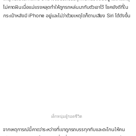
ไม่คาดฝันเมื่อแม่แรงหลุดทำให้ถูกรถหล่นมาทับตัวเอาไว้ โชคยังดีที่ใน
กระเป๋าหลังมี iPhone อยู่และไม่ว่าด้วยเหตุใดก็ตามเสียง Siri ได้ดังขึ้น
เด็กหนุ่มผู้รอดชีวิต
จากเหตุการณ์นี้คาดว่าระหว่างที่เขาถูกรถบรรทุกทับและตะโกนให้คน