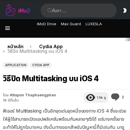
ค้นหา:
ส
ผิ
iMoD Drive
Max Guard
LUXESLA
เมนู
เรื่อง
คุณอยู่ที่นี่:
หน้าหลัก
Cydia App
วิธีปิด Multitasking บน iOS 4
ล่าสุด
APPLICATION
CYDIA APP
วิธีปิด Multitasking บน iOS 4
โดย
Attapon Thaphaengphan
คว
2
1.5k
ดู
16 ปีที่แล้ว
คิด
เห็
ฟีเจอร์ Multitasking เป็นอีกจุดเด่นจุดหนึ่งของทาง iOS 4 ซึ่งจะช่วย
ให้ผู้ใช้สามารถเปิดแอปพลิเคชันพร้อมกันหลายๆตัวได้ แต่บางครั้งอาจ
จะทำให้ไม่ถูกใจบางคน ดังนั้นทางออกสำหรับปัญหานี้ก็มีเช่นกัน มาดู