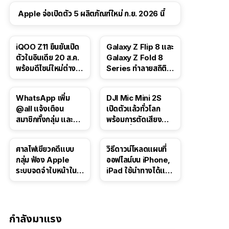
Apple จ่อเปิดตัว 5 ผลิตภัณฑ์ใหม่ ก.ย. 2026 นี้
iQOO Z11 ยืนยันเปิด
Galaxy Z Flip 8 และ
ตัวในอินเดีย 20 ส.ค.
Galaxy Z Fold 8
พร้อมดีไซน์ใหม่ต่าง
Series ทำลายสถิติ
จากรุ่นจีน
ยอดจองในเกาหลีใต้
WhatsApp เพิ่ม
DJI Mic Mini 2S
@all แจ้งเตือน
เปิดตัวแล้วทั่วโลก
สมาชิกทั้งกลุ่ม และอัป
พร้อมการตัดเสียง
เกรดโพลล์สำหรับแช
รบกวนที่อัปเกรดให้ดี
ตกลุ่ม
ยิ่งขึ้นด้วย AI
ศาลไฟเขียวคดีแบบ
วิธีดาวน์โหลดแผนที่
กลุ่ม ฟ้อง Apple
ออฟไลน์บน iPhone,
ระบบจดจำใบหน้าใน
iPad ใช้นำทางได้แม้
Photos อาจเรียกค่า
ไม่มีอินเทอร์เน็ต
เสียหายกว่า 3 หมื่น
ล้านดอลลาร์
กำลังมาแรง