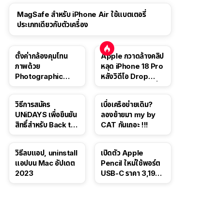
MagSafe สำหรับ iPhone Air ใช้แบตเตอรี่
ประเภทเดียวกับตัวเครื่อง
ตั้งค่ากล้องคุมโทน
Apple กวาดล้างคลิป
ภาพด้วย
หลุด iPhone 18 Pro
Photographic
หลังวิดีโอ Drop
Style ใน iPhone 16,
Test ปลิวหายจากสื่อ
iPhone 16 Pro
โซเชียล
วิธีการสมัคร
เบื่อเครือข่ายเดิม?
UNiDAYS เพื่อยืนยัน
ลองย้ายมา my by
สิทธิ์สำหรับ Back to
CAT กันเถอะ !!!
School 2565
วิธีลบแอป, uninstall
เปิดตัว Apple
แอปบน Mac อัปเดต
Pencil ใหม่ใช้พอร์ต
2023
USB-C ราคา 3,190
บาท ขาย พ.ย. 2023
นี้