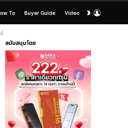
เข้า
สลับ
ow To
Buyer Guide
Video
สู่
ผิว
ระบบ
40:16
น)
สนับสนุนโดย