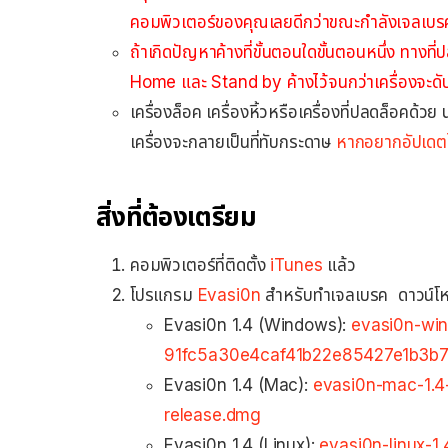
คอมพิวเตอร์ของคุณเลยดีกว่าขณะกำลังเจลเบรค
ถ้าเกิดปัญหาค้างที่ขั้นตอนใดขั้นตอนหนึ่ง ทางที
Home และ Stand by ค้างไว้จนกว่าเครื่องจะดั
เครื่องล็อค เครื่องหิ้วหรือเครื่องที่ปลดล็อคด้ว
เครื่องจะกลายเป็นที่ทับกระดาษ
หากอยากอัปเดตได้
สิ่งที่ต้องเตรียม
คอมพิวเตอร์ที่ติดตั้ง
iTunes
แล้ว
โปรแกรม
Evasi0n
สำหรับทำเจลเบรค ดาวน์โ
Evasi0n 1.4 (Windows):
evasi0n-win
91fc5a30e4caf41b22e85427e1b3b73
Evasi0n 1.4 (Mac):
evasi0n-mac-1.
release.dmg
Evasi0n 1.4 (Linux):
evasi0n-linux-