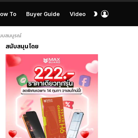
เข้า
สลับ
ow To
Buyer Guide
Video
สู่
ผิว
ระบบ
40:16
แบบสมบูรณ์
สนับสนุนโดย