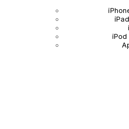
iPhon
iPad
iPod
A