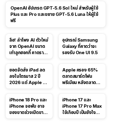
OpenAI อัปเกรด GPT-5.6 Sol ใหม่ สำหรับผู้ใช้
Plus และ Pro และขยาย GPT-5.6 Luna ให้ผู้ใช้
ฟรี
ลือ! ลำโพง AI ตัวใหม่
อุปกรณ์ Samsung
จาก OpenAI ขนาด
Galaxy ที่คาดว่าจะ
เท่าลูกฮอกกี้ คาดราคา
รองรับ One UI 9.5
เริ่มราว 10,000 บาท
ยอดจัดส่ง iPad ลด
Apple ครอง 65%
ลงในไตรมาส 2 ปี
ตลาดสมาร์ตโฟน
2026 แต่ Apple ยัง
พรีเมียม หลังตลาดทำ
ครองผู้นำตลาด
สถิติสูงสุดใหม่
แท็บเล็ต
41:47
iPhone 18 Pro และ
iPhone 17 และ
iPhone จอพับ อาจ
iPhone 17 Pro Max
ของขาดช่วงเปิดขาย
ใช้เกือบปี เป็นยังไง
จากปัญหา DRAM
บ้าง — เล่า
ประสบการณ์จริง