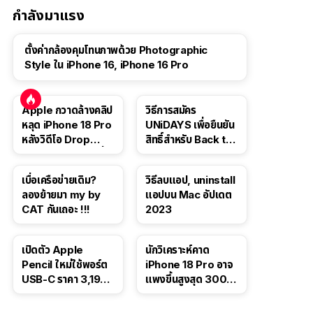
กำลังมาแรง
ตั้งค่ากล้องคุมโทนภาพด้วย Photographic
Style ใน iPhone 16, iPhone 16 Pro
Apple กวาดล้างคลิป
วิธีการสมัคร
หลุด iPhone 18 Pro
UNiDAYS เพื่อยืนยัน
หลังวิดีโอ Drop
สิทธิ์สำหรับ Back to
Test ปลิวหายจากสื่อ
School 2565
โซเชียล
เบื่อเครือข่ายเดิม?
วิธีลบแอป, uninstall
ลองย้ายมา my by
แอปบน Mac อัปเดต
CAT กันเถอะ !!!
2023
เปิดตัว Apple
นักวิเคราะห์คาด
Pencil ใหม่ใช้พอร์ต
iPhone 18 Pro อาจ
USB-C ราคา 3,190
แพงขึ้นสูงสุด 300
บาท ขาย พ.ย. 2023
ดอลลาร์ เริ่มต้นแตะ
นี้
1,399 ดอลลาร์