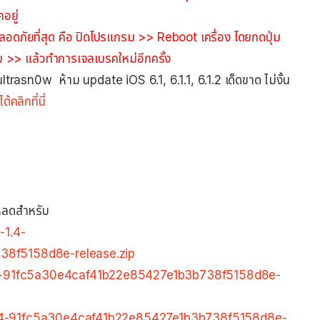
อยู่
่ปลอดภัยที่สุด คือ ปิดโปรแกรม >> Reboot เครื่อง โดยกดปุ่ม
บ >> แล้วทำการเจลเบรคใหม่อีกครั้ง
ย ultrasn0w ห้าม update iOS 6.1, 6.1.1, 6.1.2 เด็ดขาด ไม่งั้น
คลิกที่นี่
หลดสำหรับ
-1.4-
8f5158d8e-release.zip
4-91fc5a30e4caf41b22e85427e1b3b738f5158d8e-
1.4-91fc5a30e4caf41b22e85427e1b3b738f5158d8e-