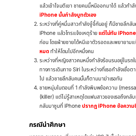
แล้วเข้าโจมตีเขา ชายคนนี้หนีออกมาได้ แล้วกำลัง
iPhone นั้นกำลังบูทตัวเอง
ระหว่างที่คู่หนึ่มสาวกำลังจู๋จี๋กันอยู่ ก็มีชายล
iPhone แล้วโทรแจ้งเหตุร้าย
แต่ไม่ทัน iPhone
ก่อน โดยฝ่ายชายได้หนีเอาตัวรอดและพยายามแจ้
หมด
ทำให้โดนไปอีกหนึ่งคน
ระหว่างที่หญิงสาวคนหนึ่งกำลังร้อนรนอยู่ในรถใ
ทางการเดิมทาง Siri ในระหว่างที่เธอกำลังเชื่อตาม
ไป แล้วชายลึกลับคนนั้นก็ตามมาฆ่าเธอทัน
ชายหนุ่มในตอนที่ 1 กำลังพิมพข้อความ (messa
(killer) แต่ไม่รู้สาเหตุใดแฟนสาวของเธอถึงกลับ
กลับมาซูมที่ iPhone
ปรากฏ iPhone ข้อความขึ
กรณีน่าศึกษา