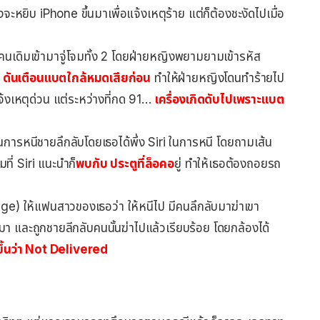
จะหยิบ iPhone ขึ้นมาเพื่อแจ้งเหตุร้าย แต่ก็ต้องชะงัดไปเมื่อ
ึกลับคนเดิมเข้ามาจู่โจมทั้ง 2 โดยฝ่ายหญิงพยามยามเข้ารหัส
 ดันเตือนแบตใกล้หมดเสียก่อน
ทำให้ฝ่ายหญิงโดนทำร้ายไป
งเหตุด่วน แต่ระหว่างที่กด 91…
เครื่องเกิดดับไปเพราะแบต
นการหนีชายลึกลับโดยเธอได้พึ่ง Siri ในการหนี โดยถามเส้น
ที่ Siri แนะนำก็
พบกับ ประตูที่ล็อคอ
ยู่ ทำให้เธอต้องถอยรถ
ge) ให้แฟนสาวของเธอว่า ให้หนีไป มีคนลึกลับมาฆ่าเขา
มา และถูกชายลีกลับคนนั้นฆ่าไปแล้วเรียบร้อย โดยกล้องได้
้นว่า Not Delivered