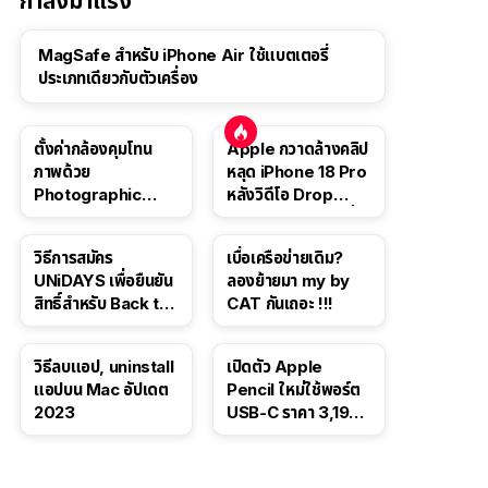
กำลังมาแรง
MagSafe สำหรับ iPhone Air ใช้แบตเตอรี่
ประเภทเดียวกับตัวเครื่อง
ตั้งค่ากล้องคุมโทน
Apple กวาดล้างคลิป
ภาพด้วย
หลุด iPhone 18 Pro
Photographic
หลังวิดีโอ Drop
Style ใน iPhone 16,
Test ปลิวหายจากสื่อ
iPhone 16 Pro
โซเชียล
วิธีการสมัคร
เบื่อเครือข่ายเดิม?
UNiDAYS เพื่อยืนยัน
ลองย้ายมา my by
สิทธิ์สำหรับ Back to
CAT กันเถอะ !!!
School 2565
วิธีลบแอป, uninstall
เปิดตัว Apple
แอปบน Mac อัปเดต
Pencil ใหม่ใช้พอร์ต
2023
USB-C ราคา 3,190
บาท ขาย พ.ย. 2023
นี้