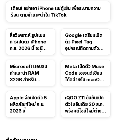
เตือน! อย่าเอา iPhone แช่ตู้เย็น เพื่อระบายความ
ร้อน ตามคำแนะนำใน TikTok
สื่อวิเคราะห์ รูปแบบ
Google เตรียมเปิด
การเปิดตัว iPhone
ตัว Pixel Tag
ก.ย. 2026 นี้ จะมี
อุปกรณ์ติดตามตัว
“ชีวิตชีวา” มากขึ้น
ราคาเดียวกับ AirTag
Microsoft แอบลบ
Meta เปิดตัว Muse
คำแนะนำ RAM
Code เอเจนต์เขียน
32GB สำหรับ
โค้ดสำหรับ macOS
Windows 11 ออก
และ Linux
จากเว็บตัวเอง
Apple จ่อเปิดตัว 5
iQOO Z11 ยืนยันเปิด
ผลิตภัณฑ์ใหม่ ก.ย.
ตัวในอินเดีย 20 ส.ค.
2026 นี้
พร้อมดีไซน์ใหม่ต่าง
จากรุ่นจีน