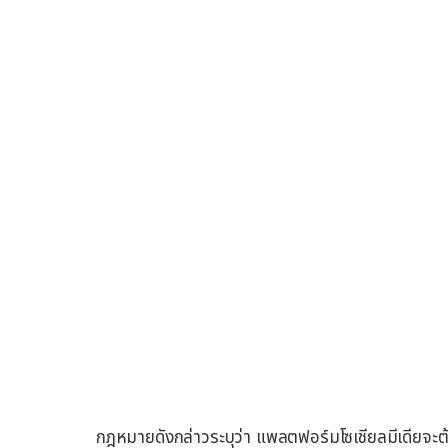
กฎหมายดังกล่าวระบุว่า แพลตฟอร์มโซเชียลมีเดียจะต้