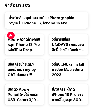
กำลังมาแรง
ตั้งค่ากล้องคุมโทนภาพด้วย Photographic
Style ใน iPhone 16, iPhone 16 Pro
Apple กวาดล้างคลิป
วิธีการสมัคร
หลุด iPhone 18 Pro
UNiDAYS เพื่อยืนยัน
หลังวิดีโอ Drop
สิทธิ์สำหรับ Back to
Test ปลิวหายจากสื่อ
School 2565
โซเชียล
เบื่อเครือข่ายเดิม?
วิธีลบแอป, uninstall
ลองย้ายมา my by
แอปบน Mac อัปเดต
CAT กันเถอะ !!!
2023
เปิดตัว Apple
นักวิเคราะห์คาด
Pencil ใหม่ใช้พอร์ต
iPhone 18 Pro อาจ
USB-C ราคา 3,190
แพงขึ้นสูงสุด 300
บาท ขาย พ.ย. 2023
ดอลลาร์ เริ่มต้นแตะ
นี้
1,399 ดอลลาร์