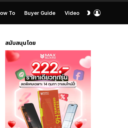
เข้า
สลับ
ow To
Buyer Guide
Video
สู่
ผิว
ระบบ
40:16
สนับสนุนโดย