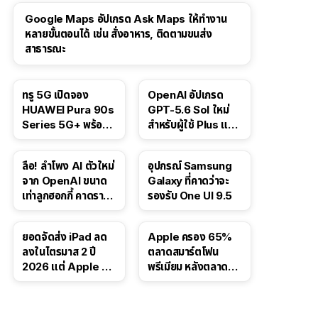
Google Maps อัปเกรด Ask Maps ให้ทำงาน
หลายขั้นตอนได้ เช่น สั่งอาหาร, ติดตามขนส่ง
สาธารณะ
ทรู 5G เปิดจอง
OpenAI อัปเกรด
HUAWEI Pura 90s
GPT-5.6 Sol ใหม่
Series 5G+ พร้อม
สำหรับผู้ใช้ Plus และ
ส่วนลดสูงสุด 19,400
Pro และขยาย GPT-
บาท
5.6 Luna ให้ผู้ใช้ฟรี
ลือ! ลำโพง AI ตัวใหม่
อุปกรณ์ Samsung
จาก OpenAI ขนาด
Galaxy ที่คาดว่าจะ
เท่าลูกฮอกกี้ คาดราคา
รองรับ One UI 9.5
เริ่มราว 10,000 บาท
ยอดจัดส่ง iPad ลด
Apple ครอง 65%
ลงในไตรมาส 2 ปี
ตลาดสมาร์ตโฟน
2026 แต่ Apple ยัง
พรีเมียม หลังตลาดทำ
ครองผู้นำตลาด
สถิติสูงสุดใหม่
แท็บเล็ต