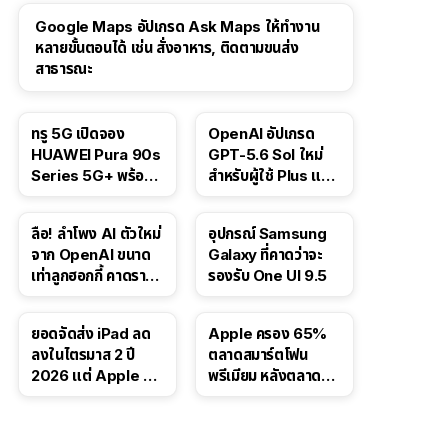
Google Maps อัปเกรด Ask Maps ให้ทำงาน
หลายขั้นตอนได้ เช่น สั่งอาหาร, ติดตามขนส่ง
สาธารณะ
ทรู 5G เปิดจอง
OpenAI อัปเกรด
HUAWEI Pura 90s
GPT-5.6 Sol ใหม่
Series 5G+ พร้อม
สำหรับผู้ใช้ Plus และ
ส่วนลดสูงสุด 19,400
Pro และขยาย GPT-
บาท
5.6 Luna ให้ผู้ใช้ฟรี
ลือ! ลำโพง AI ตัวใหม่
อุปกรณ์ Samsung
จาก OpenAI ขนาด
Galaxy ที่คาดว่าจะ
เท่าลูกฮอกกี้ คาดราคา
รองรับ One UI 9.5
เริ่มราว 10,000 บาท
ยอดจัดส่ง iPad ลด
Apple ครอง 65%
ลงในไตรมาส 2 ปี
ตลาดสมาร์ตโฟน
2026 แต่ Apple ยัง
พรีเมียม หลังตลาดทำ
ครองผู้นำตลาด
สถิติสูงสุดใหม่
แท็บเล็ต