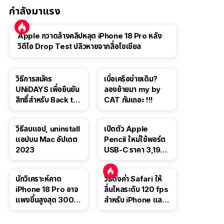
กำลังมาแรง
Apple กวาดล้างคลิปหลุด iPhone 18 Pro หลัง
วิดีโอ Drop Test ปลิวหายจากสื่อโซเชียล
วิธีการสมัคร
เบื่อเครือข่ายเดิม?
UNiDAYS เพื่อยืนยัน
ลองย้ายมา my by
สิทธิ์สำหรับ Back to
CAT กันเถอะ !!!
School 2565
วิธีลบแอป, uninstall
เปิดตัว Apple
แอปบน Mac อัปเดต
Pencil ใหม่ใช้พอร์ต
2023
USB-C ราคา 3,190
บาท ขาย พ.ย. 2023
นี้
นักวิเคราะห์คาด
วิธีตั้งค่า Safari ให้
iPhone 18 Pro อาจ
ลื่นไหลระดับ 120 fps
แพงขึ้นสูงสุด 300
สำหรับ iPhone และ
ดอลลาร์ เริ่มต้นแตะ
iPad
1,399 ดอลลาร์