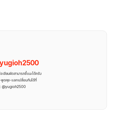
yugioh2500
ขียนผิดสามารถชี้แนะได้ครับ
ูดคุย-แลกเปลี่ยนกันได้ที่
r: @yugioh2500