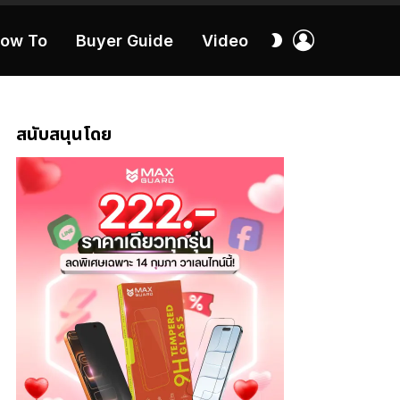
เข้า
สลับ
ow To
Buyer Guide
Video
สู่
ผิว
ระบบ
40:16
สนับสนุนโดย