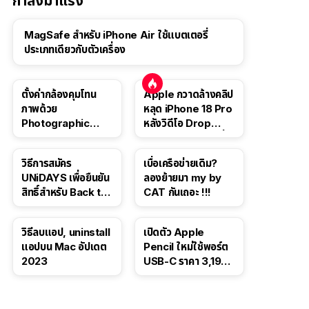
กำลังมาแรง
MagSafe สำหรับ iPhone Air ใช้แบตเตอรี่
ประเภทเดียวกับตัวเครื่อง
ตั้งค่ากล้องคุมโทน
Apple กวาดล้างคลิป
ภาพด้วย
หลุด iPhone 18 Pro
Photographic
หลังวิดีโอ Drop
Style ใน iPhone 16,
Test ปลิวหายจากสื่อ
iPhone 16 Pro
โซเชียล
วิธีการสมัคร
เบื่อเครือข่ายเดิม?
UNiDAYS เพื่อยืนยัน
ลองย้ายมา my by
สิทธิ์สำหรับ Back to
CAT กันเถอะ !!!
School 2565
วิธีลบแอป, uninstall
เปิดตัว Apple
แอปบน Mac อัปเดต
Pencil ใหม่ใช้พอร์ต
2023
USB-C ราคา 3,190
บาท ขาย พ.ย. 2023
นี้