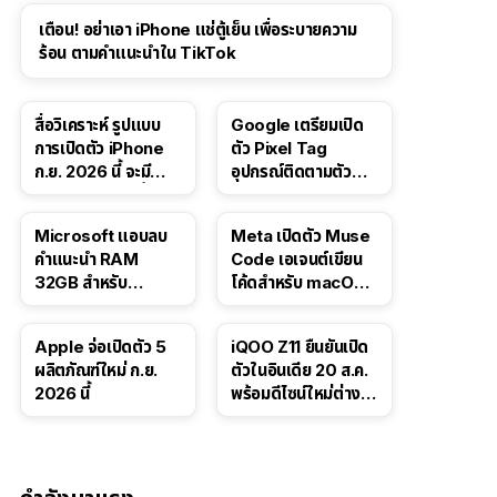
เตือน! อย่าเอา iPhone แช่ตู้เย็น เพื่อระบายความ
ร้อน ตามคำแนะนำใน TikTok
สื่อวิเคราะห์ รูปแบบ
Google เตรียมเปิด
การเปิดตัว iPhone
ตัว Pixel Tag
ก.ย. 2026 นี้ จะมี
อุปกรณ์ติดตามตัว
“ชีวิตชีวา” มากขึ้น
ราคาเดียวกับ AirTag
Microsoft แอบลบ
Meta เปิดตัว Muse
คำแนะนำ RAM
Code เอเจนต์เขียน
32GB สำหรับ
โค้ดสำหรับ macOS
Windows 11 ออก
และ Linux
จากเว็บตัวเอง
Apple จ่อเปิดตัว 5
iQOO Z11 ยืนยันเปิด
ผลิตภัณฑ์ใหม่ ก.ย.
ตัวในอินเดีย 20 ส.ค.
2026 นี้
พร้อมดีไซน์ใหม่ต่าง
จากรุ่นจีน