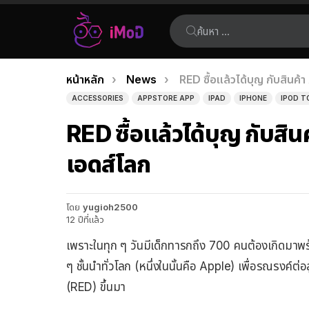
ค้นหา:
คุณอยู่ที่นี่:
หน้าหลัก
News
RED ซื้อแล้วได้บุญ กับสินค
เรื่อง
ACCESSORIES
APPSTORE APP
IPAD
IPHONE
IPOD 
ล่าสุด
RED ซื้อแล้วได้บุญ กับสิ
เอดส์โลก
โดย
yugioh2500
12 ปีที่แล้ว
เพราะในทุก ๆ วันมีเด็กทารกถึง 700 คนต้องเกิดมาพร้อม
ๆ ชั้นนำทั่วโลก (หนึ่งในนั้นคือ Apple) เพื่อรณรงค์
(RED) ขึ้นมา