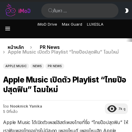
ค้นหา:
ส
ผิ
iMoD Drive
Max Guard
LUXESLA
เมนู
เรื่อง
คุณอยู่ที่นี่:
หน้าหลัก
PR News
Apple Music เปิดตัว Playlist “ไทยป๊อปสุดฟิน” โฉมใหม่
ล่าสุด
APPLE MUSIC
NEWS
PR NEWS
Apple Music เปิดตัว Playlist “ไทยป๊อ
ปสุดฟิน” โฉมใหม่
โดย
Nooknick Yanika
7k
ดู
5 ปีที่แล้ว
Apple Music ได้เปิดตัวเพลย์ลิสต์เพลงไทยที่ชื่อ “ไทยป๊อปสุดฟิน” ให้
เราฟังเพลงไทยอย่างไม่มีสะดุด เพลงไหนดี เพลงไหนฮิต Apple