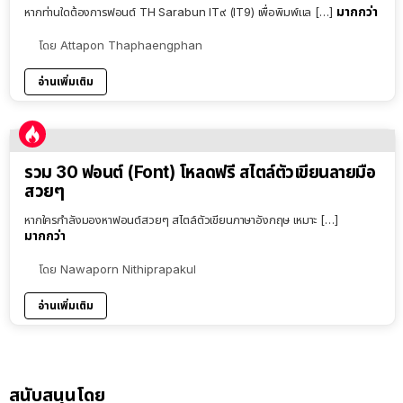
มากกว่า
หากท่านใดต้องการฟอนต์ TH Sarabun IT๙ (IT9) เพื่อพิมพ์แล […]
โดย
Attapon Thaphaengphan
อ่านเพิ่มเติม
รวม 30 ฟอนต์ (Font) โหลดฟรี สไตล์ตัวเขียนลายมือ
สวยๆ
หากใครกำลังมองหาฟอนต์สวยๆ สไตล์ตัวเขียนภาษาอังกฤษ เหมาะ […]
มากกว่า
โดย
Nawaporn Nithiprapakul
อ่านเพิ่มเติม
สนับสนุนโดย