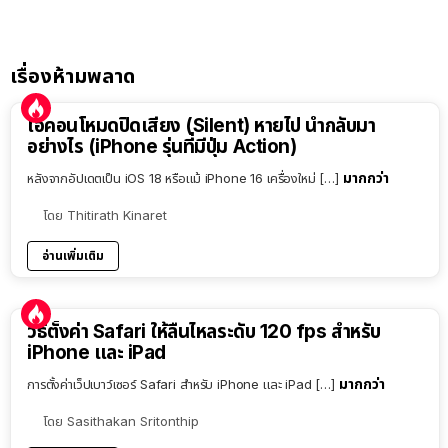
เรื่องห้ามพลาด
ไอคอนโหมดปิดเสียง (Silent) หายไป นำกลับมา
อย่างไร (iPhone รุ่นที่มีปุ่ม Action)
มากกว่า
หลังจากอัปเดตเป็น iOS 18 หรือแม้ iPhone 16 เครื่องใหม่ […]
โดย
Thitirath Kinaret
อ่านเพิ่มเติม
วิธีตั้งค่า Safari ให้ลื่นไหลระดับ 120 fps สำหรับ
iPhone และ iPad
มากกว่า
การตั้งค่าเว็ปเบาว์เซอร์ Safari สำหรับ iPhone และ iPad […]
โดย
Sasithakan Sritonthip