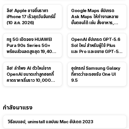
ลือ! Apple อาจขึ้นราคา
Google Maps อัปเกรด
iPhone 17 เร็วสุดวันจันทร์นี้
Ask Maps ให้ทำงานหลาย
(10 ส.ค. 2026)
ขั้นตอนได้ เช่น สั่งอาหาร,
ติดตามขนส่งสาธารณะ
ทรู 5G เปิดจอง HUAWEI
OpenAI อัปเกรด GPT-5.6
Pura 90s Series 5G+
Sol ใหม่ สำหรับผู้ใช้ Plus
พร้อมส่วนลดสูงสุด 19,400
และ Pro และขยาย GPT-5.6
บาท
Luna ให้ผู้ใช้ฟรี
ลือ! ลำโพง AI ตัวใหม่จาก
อุปกรณ์ Samsung Galaxy
OpenAI ขนาดเท่าลูกฮอกกี้
ที่คาดว่าจะรองรับ One UI
คาดราคาเริ่มราว 10,000
9.5
บาท
กำลังมาแรง
วิธีลบแอป, uninstall แอปบน Mac อัปเดต 2023